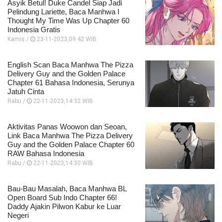
Asyik Betul! Duke Candel Siap Jadi
Pelindung Lariette, Baca Manhwa I
Thought My Time Was Up Chapter 60
Indonesia Gratis
Kamis /
23-11-2023,09:42 WIB
English Scan Baca Manhwa The Pizza
Delivery Guy and the Golden Palace
Chapter 61 Bahasa Indonesia, Serunya
Jatuh Cinta
Rabu /
22-11-2023,14:32 WIB
Aktivitas Panas Woowon dan Seoan,
Link Baca Manhwa The Pizza Delivery
Guy and the Golden Palace Chapter 60
RAW Bahasa Indonesia
Rabu /
22-11-2023,14:30 WIB
Bau-Bau Masalah, Baca Manhwa BL
Open Board Sub Indo Chapter 66!
Daddy Ajakin Pilwon Kabur ke Luar
Negeri