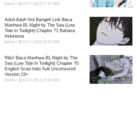
Kamis /
23-11-2023,11:27 WIB
Aduh Aduh Hot Banget! Link Baca
Manhwa BL Night by The Sea (Low
Tide In Twilight) Chapter 71 Bahasa
Indonesia
Kamis /
23-11-2023,09:52 WIB
Rilis! Baca Manhwa BL Night by The
Sea (Low Tide In Twilight) Chapter 70
English Scan Indo Sub Uncensored
Version 19+
Kamis /
23-11-2023,09:50 WIB