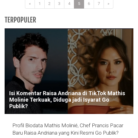
«
1
2
3
4
5
6
7
»
TERPOPULER
Isi Komentar Raisa Andriana di TikTok Mathis
Molinie Terkuak, Diduga jadi Isyarat Go
Publik?
Profil Biodata Mathis Molinié, Chef Prancis Pacar
Baru Raisa Andriana yang Kini Resmi Go Publik?