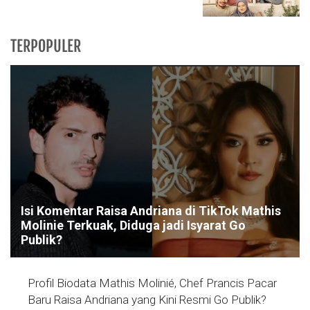
TERPOPULER
Isi Komentar Raisa Andriana di TikTok Mathis
Molinie Terkuak, Diduga jadi Isyarat Go
Publik?
Profil Biodata Mathis Molinié, Chef Prancis Pacar
Baru Raisa Andriana yang Kini Resmi Go Publik?