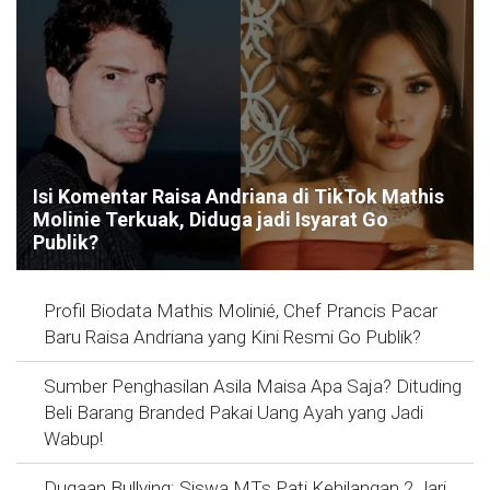
Isi Komentar Raisa Andriana di TikTok Mathis
Molinie Terkuak, Diduga jadi Isyarat Go
Publik?
Profil Biodata Mathis Molinié, Chef Prancis Pacar
Baru Raisa Andriana yang Kini Resmi Go Publik?
Sumber Penghasilan Asila Maisa Apa Saja? Dituding
Beli Barang Branded Pakai Uang Ayah yang Jadi
Wabup!
Dugaan Bullying: Siswa MTs Pati Kehilangan 2 Jari,