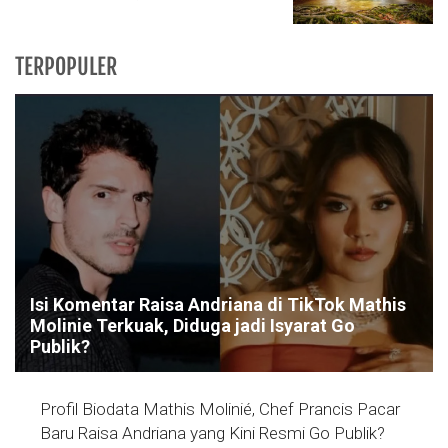
TERPOPULER
Isi Komentar Raisa Andriana di TikTok Mathis
Molinie Terkuak, Diduga jadi Isyarat Go
Publik?
Profil Biodata Mathis Molinié, Chef Prancis Pacar
Baru Raisa Andriana yang Kini Resmi Go Publik?