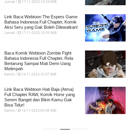
Jumat /
17-11-2023,10:34 WIB
Link Baca Webtoon The Espers Game
Bahasa Indonesia Full Chapter, Komik
Aksi Seru yang Gak Boleh Dilewatkan!
Jumat /
17-11-2023,10:09 WIB
Baca Komik Webtoon Zombie Fight
Bahasa Indonesia Full Chapter, Rela
Bertarung Sampai Mati Demi Uang
Melimpah
Kamis /
16-11-2023,10:07 WIB
Link Baca Webtoon Hati Baja (Atma)
Full Chapter RAW, Komik Horor yang
Serem Banget dan Bikin Kamu Gak
Bisa Tidur!
Kamis /
16-11-2023,09:58 WIB