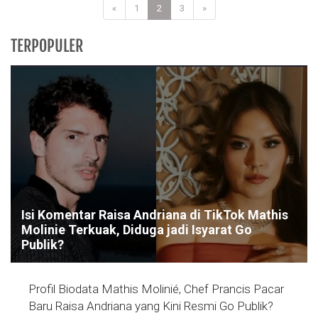
«
1
2
3
»
TERPOPULER
Isi Komentar Raisa Andriana di TikTok Mathis
Molinie Terkuak, Diduga jadi Isyarat Go
Publik?
Profil Biodata Mathis Molinié, Chef Prancis Pacar
Baru Raisa Andriana yang Kini Resmi Go Publik?