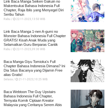
Link Baca Manga Seiken Gakuin no
Makentsukai Bahasa Indonesia Full
Chapter, Raja Iblis yang Menyegel Diri
Seribu Tahun
Rabu /
22-11-2023,13:50 WIB
Link Baca Manga 1-nen A-gumi no
Monster Bahasa Indonesia Full Chapter
GRATIS! Kisah Anak Muda yang
Selamatkan Guru Berparas Cantik
Rabu /
22-11-2023,09:30 WIB
Baca Manga Giyu Tomioka's Full
Chapter Bahasa Indonesia Dimana? Ini
Dia Situs Bacanya yang Dijamin Free
alias Gratis!
Selasa /
21-11-2023,10:25 WIB
Baca Webtoon The Guy Upstairs
Bahasa Indonesia Full Chapter,
Ternyata Komik Ciptaan Kreator
Malaysia yang Ceritanya Serem Abis