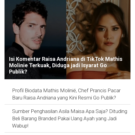
Isi Komentar Raisa Andriana di TikTok Mathis
Molinie Terkuak, Diduga jadi Isyarat Go
Publik?
Profil Biodata Mathis Molinié, Chef Prancis Pacar
Baru Raisa Andriana yang Kini Resmi Go Publik?
Sumber Penghasilan Asila Maisa Apa Saja? Dituding
Beli Barang Branded Pakai Uang Ayah yang Jadi
Wabup!