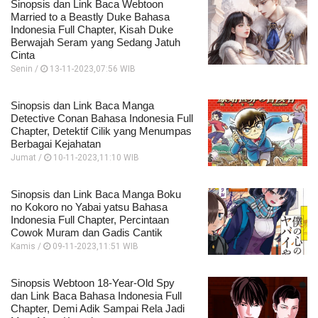
Sinopsis dan Link Baca Webtoon
Married to a Beastly Duke Bahasa
Indonesia Full Chapter, Kisah Duke
Berwajah Seram yang Sedang Jatuh
Cinta
Senin /
13-11-2023,07:56 WIB
Sinopsis dan Link Baca Manga
Detective Conan Bahasa Indonesia Full
Chapter, Detektif Cilik yang Menumpas
Berbagai Kejahatan
Jumat /
10-11-2023,11:10 WIB
Sinopsis dan Link Baca Manga Boku
no Kokoro no Yabai yatsu Bahasa
Indonesia Full Chapter, Percintaan
Cowok Muram dan Gadis Cantik
Kamis /
09-11-2023,11:51 WIB
Sinopsis Webtoon 18-Year-Old Spy
dan Link Baca Bahasa Indonesia Full
Chapter, Demi Adik Sampai Rela Jadi