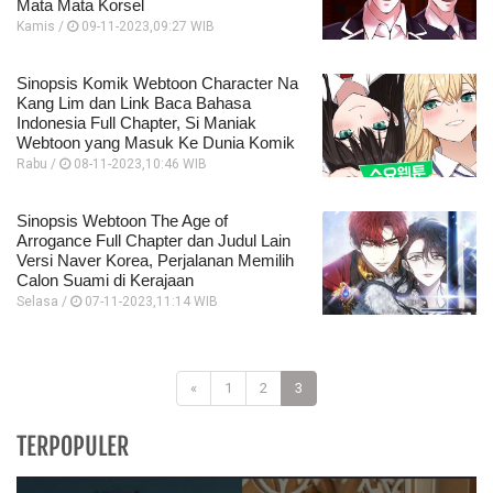
Mata Mata Korsel
Kamis /
09-11-2023,09:27 WIB
Sinopsis Komik Webtoon Character Na
Kang Lim dan Link Baca Bahasa
Indonesia Full Chapter, Si Maniak
Webtoon yang Masuk Ke Dunia Komik
Rabu /
08-11-2023,10:46 WIB
Sinopsis Webtoon The Age of
Arrogance Full Chapter dan Judul Lain
Versi Naver Korea, Perjalanan Memilih
Calon Suami di Kerajaan
Selasa /
07-11-2023,11:14 WIB
«
1
2
3
TERPOPULER