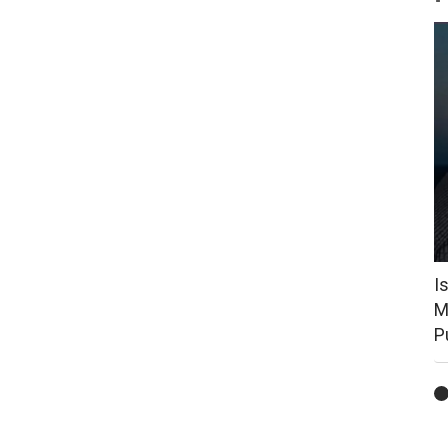
I
M
P