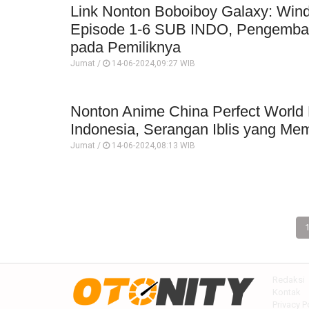
Link Nonton Boboiboy Galaxy: Wind
Episode 1-6 SUB INDO, Pengembal
pada Pemiliknya
Jumat /
14-06-2024,09:27 WIB
Nonton Anime China Perfect World 
Indonesia, Serangan Iblis yang Me
Jumat /
14-06-2024,08:13 WIB
Redaksi
Kontak
Privacy P