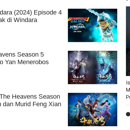
dara (2024) Episode 4
ak di Windara
eavens Season 5
ao Yan Menerobos
I
M
gh The Heavens Season
P
n dan Murid Feng Xian