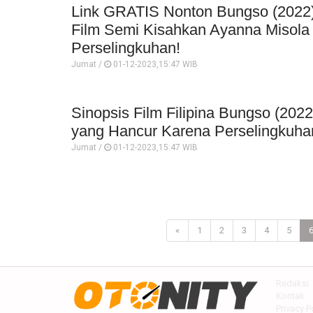
Link GRATIS Nonton Bungso (2022
Film Semi Kisahkan Ayanna Misola
Perselingkuhan!
Jumat /
01-12-2023,15:47 WIB
Sinopsis Film Filipina Bungso (2022
yang Hancur Karena Perselingkuha
Jumat /
01-12-2023,15:47 WIB
«
1
2
3
4
5
Redaksi
Kontak
Privacy P