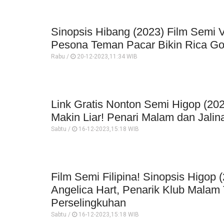
Sinopsis Hibang (2023) Film Semi 
Pesona Teman Pacar Bikin Rica G
Rabu /
20-12-2023,11:34 WIB
Link Gratis Nonton Semi Higop (2023
Makin Liar! Penari Malam dan Jali
Sabtu /
16-12-2023,15:18 WIB
Film Semi Filipina! Sinopsis Higop
Angelica Hart, Penarik Klub Malam T
Perselingkuhan
Sabtu /
16-12-2023,15:18 WIB