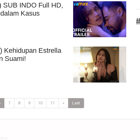
) SUB INDO Full HD,
 dalam Kasus
#
) Kehidupan Estrella
n Suami!
6
7
8
9
10
11
»
Last
olicy