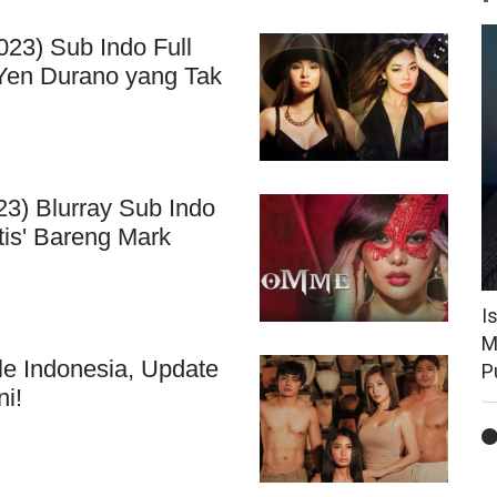
23) Sub Indo Full
 Yen Durano yang Tak
3) Blurray Sub Indo
tis' Bareng Mark
I
M
le Indonesia, Update
P
i!