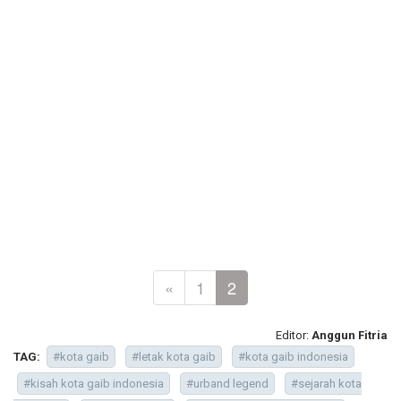
«
1
2
Editor:
Anggun Fitria
TAG:
#kota gaib
#letak kota gaib
#kota gaib indonesia
#kisah kota gaib indonesia
#urband legend
#sejarah kota