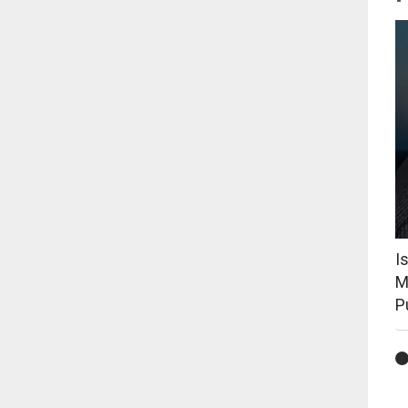
I
M
P