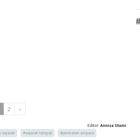
#
2
»
Editor:
Annisa Utami
n sejarah
#sejarah tempat
#jembatan ampera