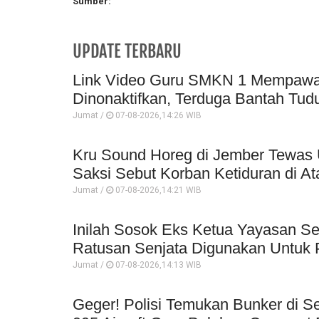
Sumber:
UPDATE TERBARU
Link Video Guru SMKN 1 Mempawah 
Dinonaktifkan, Terduga Bantah Tud
Jumat /
07-08-2026,14:26 WIB
Kru Sound Horeg di Jember Tewas 
Saksi Sebut Korban Ketiduran di At
Jumat /
07-08-2026,14:21 WIB
Inilah Sosok Eks Ketua Yayasan Se
Ratusan Senjata Digunakan Untuk P
Jumat /
07-08-2026,14:13 WIB
Geger! Polisi Temukan Bunker di Se