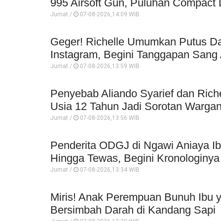
995 Airsoft Gun, Puluhan Compact 
Jumat /
07-08-2026,14:09 WIB
Geger! Richelle Umumkan Putus Da
Instagram, Begini Tanggapan Sang 
Jumat /
07-08-2026,13:59 WIB
Penyebab Aliando Syarief dan Rich
Usia 12 Tahun Jadi Sorotan Wargan
Jumat /
07-08-2026,13:56 WIB
Penderita ODGJ di Ngawi Aniaya I
Hingga Tewas, Begini Kronologinya
Jumat /
07-08-2026,13:34 WIB
Miris! Anak Perempuan Bunuh Ibu 
Bersimbah Darah di Kandang Sapi