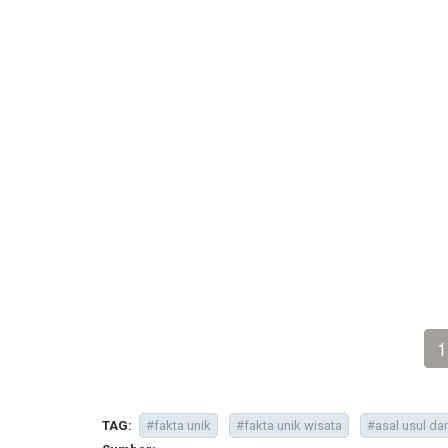
1
TAG:
#fakta unik
#fakta unik wisata
#asal usul da