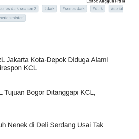
Editor:
Anggun Fitria
series dark season 2
#dark
#series dark
#dark
#serial
series misteri
RL Jakarta Kota-Depok Diduga Alami
Direspon KCL
L Tujuan Bogor Ditanggapi KCL,
nuh Nenek di Deli Serdang Usai Tak