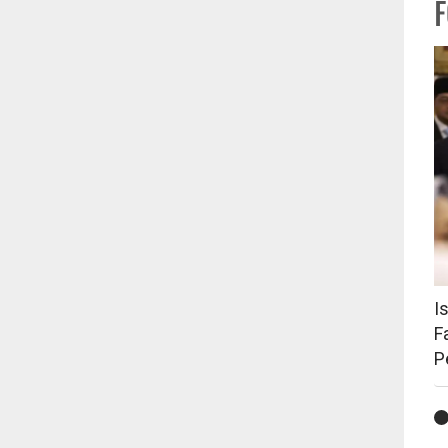
I
F
P