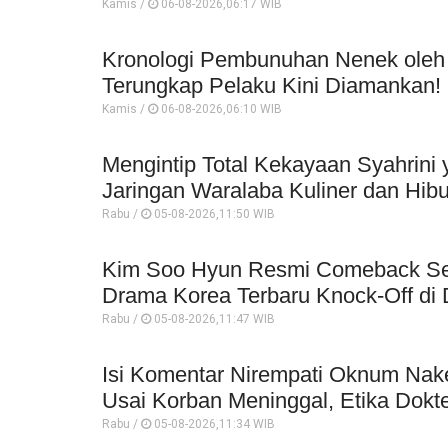
Kamis /
06-08-2026,06:17 WIB
Kronologi Pembunuhan Nenek oleh O
Terungkap Pelaku Kini Diamankan!
Kamis /
06-08-2026,06:10 WIB
Mengintip Total Kekayaan Syahrini
Jaringan Waralaba Kuliner dan Hib
Rabu /
05-08-2026,11:50 WIB
Kim Soo Hyun Resmi Comeback Sete
Drama Korea Terbaru Knock-Off di
Rabu /
05-08-2026,11:47 WIB
Isi Komentar Nirempati Oknum Nake
Usai Korban Meninggal, Etika Dokt
Rabu /
05-08-2026,11:34 WIB