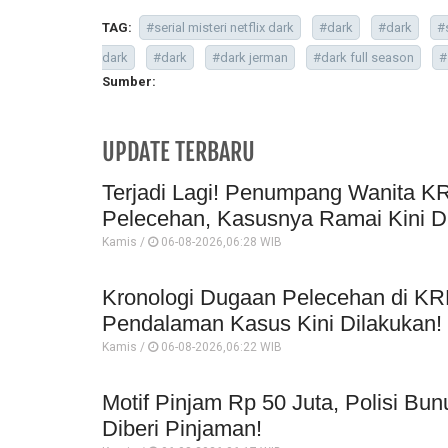
TAG:
#serial misteri netflix dark
#dark
#dark
#
dark
#dark
#dark jerman
#dark full season
#
Sumber:
UPDATE TERBARU
Terjadi Lagi! Penumpang Wanita K
Pelecehan, Kasusnya Ramai Kini 
Kamis /
06-08-2026,06:28 WIB
Kronologi Dugaan Pelecehan di KR
Pendalaman Kasus Kini Dilakukan!
Kamis /
06-08-2026,06:22 WIB
Motif Pinjam Rp 50 Juta, Polisi Bu
Diberi Pinjaman!