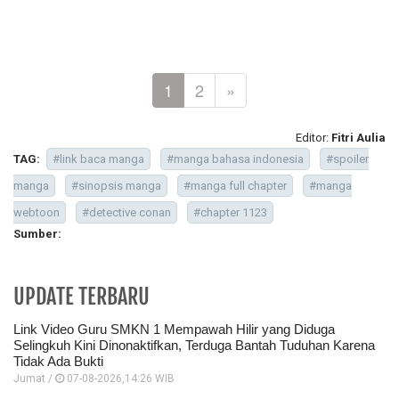
1
2
»
Editor:
Fitri Aulia
TAG:
#link baca manga
#manga bahasa indonesia
#spoiler
manga
#sinopsis manga
#manga full chapter
#manga
webtoon
#detective conan
#chapter 1123
Sumber:
UPDATE TERBARU
Link Video Guru SMKN 1 Mempawah Hilir yang Diduga
Selingkuh Kini Dinonaktifkan, Terduga Bantah Tuduhan Karena
Tidak Ada Bukti
Jumat /
07-08-2026,14:26 WIB