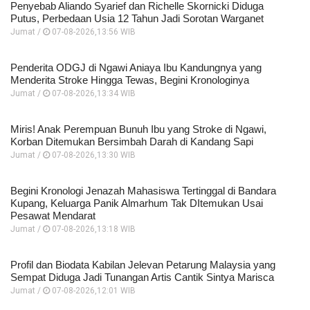
Penyebab Aliando Syarief dan Richelle Skornicki Diduga
Putus, Perbedaan Usia 12 Tahun Jadi Sorotan Warganet
Jumat /
07-08-2026,13:56 WIB
Penderita ODGJ di Ngawi Aniaya Ibu Kandungnya yang
Menderita Stroke Hingga Tewas, Begini Kronologinya
Jumat /
07-08-2026,13:34 WIB
Miris! Anak Perempuan Bunuh Ibu yang Stroke di Ngawi,
Korban Ditemukan Bersimbah Darah di Kandang Sapi
Jumat /
07-08-2026,13:30 WIB
Begini Kronologi Jenazah Mahasiswa Tertinggal di Bandara
Kupang, Keluarga Panik Almarhum Tak DItemukan Usai
Pesawat Mendarat
Jumat /
07-08-2026,13:18 WIB
Profil dan Biodata Kabilan Jelevan Petarung Malaysia yang
Sempat Diduga Jadi Tunangan Artis Cantik Sintya Marisca
Jumat /
07-08-2026,12:01 WIB