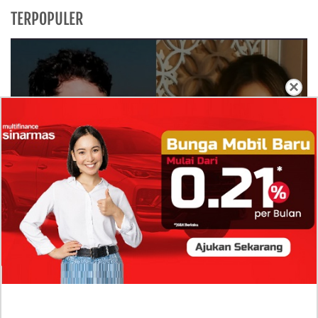
TERPOPULER
×
Isi Komentar Raisa Andriana di TikTok Mathis
Molinie Terkuak, Diduga jadi Isyarat Go
Publik?
Profil Biodata Mathis Molinié, Chef Prancis Pacar
Baru Raisa Andriana yang Kini Resmi Go Publik?
Sumber Penghasilan Asila Maisa Apa Saja? Dituding