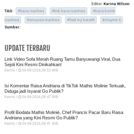
Editor:
Karina Wilson
TAG:
#baca manhwa
#link baca manhwa
#baca komik
manhwa
#sinopsis manhwa
#feel my benefit
#chapter 6
Sumber:
UPDATE TERBARU
Link Video Sofa Merah Ruang Tamu Banyuwangi Viral, Dua
Sejoli Kini Resmi Dinikahkan!
Kamis /
06-08-2026,08:52 WIB
Isi Komentar Raisa Andriana di TikTok Mathis Molinie Terkuak,
Diduga jadi Isyarat Go Publik?
Kamis /
06-08-2026,08:47 WIB
Profil Biodata Mathis Molinié, Chef Prancis Pacar Baru Raisa
Andriana yang Kini Resmi Go Publik?
Kamis /
06-08-2026,08:41 WIB