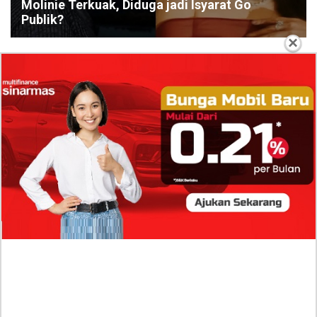
Molinie Terkuak, Diduga jadi Isyarat Go
Publik?
×
Profil Biodata Mathis Molinié, Chef Prancis Pacar
Baru Raisa Andriana yang Kini Resmi Go Publik?
Sumber Penghasilan Asila Maisa Apa Saja? Dituding
Beli Barang Branded Pakai Uang Ayah yang Jadi
Wabup!
Dugaan Bullying: Siswa MTs Pati Kehilangan 2 Jari,
Intip Dua Versi Kronologinya
Isu Reshuffle Kabinet Prabowo Menguat, Faktor Ini
Diduga jadi Penentu Perubahan Pengurusan!
Profil Harits Muhammad Albar: Suami Nabila Gardena
yang Punya Karier Mentereng Sang Ahli Keuangan di
Firma Konsultan Global