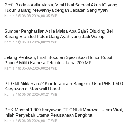
Profil Biodata Asila Maisa, Viral Usai Somasi Akun IG yang
Tuduh Barang Mewahnya dengan Jabatan Sang Ayah!
Kamis /
06-08-2026,08:35 WIB
Sumber Penghasilan Asila Maisa Apa Saja? Dituding Beli
Barang Branded Pakai Uang Ayah yang Jadi Wabup!
Kamis /
06-08-2026,08:29 WIB
Jelang Perilisan, Inilah Bocoran Spesifikasi Honor Robot
Phone! Miliki Kamera Telefoto Utama 200 MP
Kamis /
06-08-2026,08:24 WIB
PT GNI Milik Siapa? Kini Terancam Bangkrut Usai PHK 1.900
Karyawan di Morowali Utara!
Kamis /
06-08-2026,08:21 WIB
PHK Massal 1.900 Karyawan PT GNI di Morowali Utara Viral,
Inilah Penyebab Utama Perusahaan Bangkrut!
Kamis /
06-08-2026,08:17 WIB