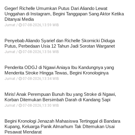
Geger! Richelle Umumkan Putus Dari Aliando Lewat
Unggahan di Instagram, Begini Tanggapan Sang Aktor Ketika
Ditanyai Media
Jumat /
07-08-2026,13:59 WIB
Penyebab Aliando Syarief dan Richelle Skornicki Diduga
Putus, Perbedaan Usia 12 Tahun Jadi Sorotan Warganet
Jumat /
07-08-2026,13:56 WIB
Penderita ODGJ di Ngawi Aniaya Ibu Kandungnya yang
Menderita Stroke Hingga Tewas, Begini Kronologinya
Jumat /
07-08-2026,13:34 WIB
Miris! Anak Perempuan Bunuh Ibu yang Stroke di Ngawi,
Korban Ditemukan Bersimbah Darah di Kandang Sapi
Jumat /
07-08-2026,13:30 WIB
Begini Kronologi Jenazah Mahasiswa Tertinggal di Bandara
Kupang, Keluarga Panik Almarhum Tak DItemukan Usai
Pesawat Mendarat