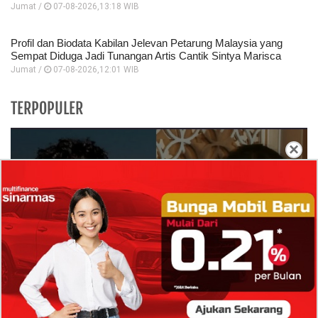
Jumat /
07-08-2026,13:18 WIB
Profil dan Biodata Kabilan Jelevan Petarung Malaysia yang
Sempat Diduga Jadi Tunangan Artis Cantik Sintya Marisca
Jumat /
07-08-2026,12:01 WIB
TERPOPULER
×
Isi Komentar Raisa Andriana di TikTok Mathis
Molinie Terkuak, Diduga jadi Isyarat Go
Publik?