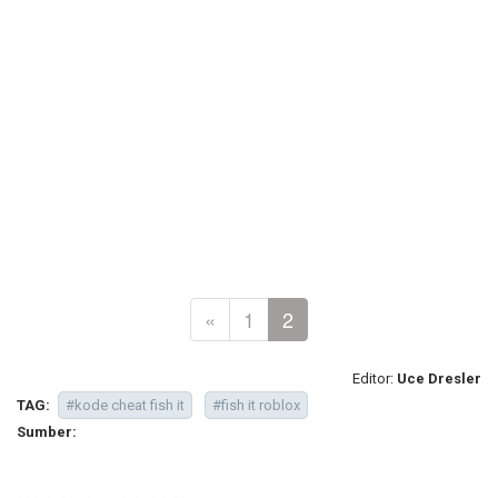
«
1
2
Editor:
Uce Dresler
TAG:
#kode cheat fish it
#fish it roblox
Sumber: