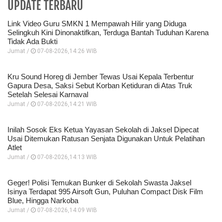
UPDATE TERBARU
Link Video Guru SMKN 1 Mempawah Hilir yang Diduga
Selingkuh Kini Dinonaktifkan, Terduga Bantah Tuduhan Karena
Tidak Ada Bukti
Jumat /
07-08-2026,14:26 WIB
Kru Sound Horeg di Jember Tewas Usai Kepala Terbentur
Gapura Desa, Saksi Sebut Korban Ketiduran di Atas Truk
Setelah Selesai Karnaval
Jumat /
07-08-2026,14:21 WIB
Inilah Sosok Eks Ketua Yayasan Sekolah di Jaksel Dipecat
Usai Ditemukan Ratusan Senjata Digunakan Untuk Pelatihan
Atlet
Jumat /
07-08-2026,14:13 WIB
Geger! Polisi Temukan Bunker di Sekolah Swasta Jaksel
Isinya Terdapat 995 Airsoft Gun, Puluhan Compact Disk Film
Blue, Hingga Narkoba
Jumat /
07-08-2026,14:09 WIB