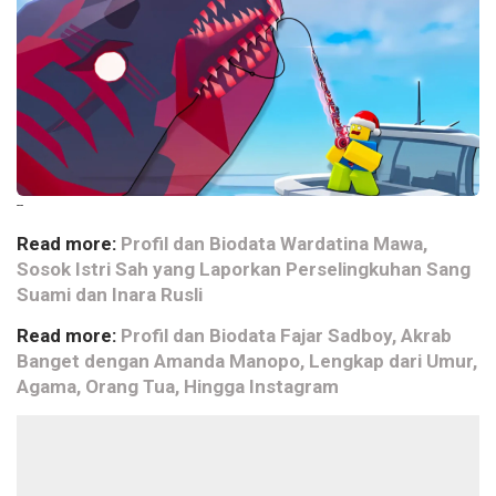
--
Read more:
Profil dan Biodata Wardatina Mawa,
Sosok Istri Sah yang Laporkan Perselingkuhan Sang
Suami dan Inara Rusli
Read more:
Profil dan Biodata Fajar Sadboy, Akrab
Banget dengan Amanda Manopo, Lengkap dari Umur,
Agama, Orang Tua, Hingga Instagram