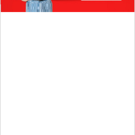
Profil Biodata Mathis Molinié, Chef Prancis Pacar
Baru Raisa Andriana yang Kini Resmi Go Publik?
Sumber Penghasilan Asila Maisa Apa Saja? Dituding
Beli Barang Branded Pakai Uang Ayah yang Jadi
Wabup!
Dugaan Bullying: Siswa MTs Pati Kehilangan 2 Jari,
Intip Dua Versi Kronologinya
Isu Reshuffle Kabinet Prabowo Menguat, Faktor Ini
Diduga jadi Penentu Perubahan Pengurusan!
Profil Harits Muhammad Albar: Suami Nabila Gardena
yang Punya Karier Mentereng Sang Ahli Keuangan di
Firma Konsultan Global
Dea Arranoya Kuliah Dimana? Pamer UKT Koas