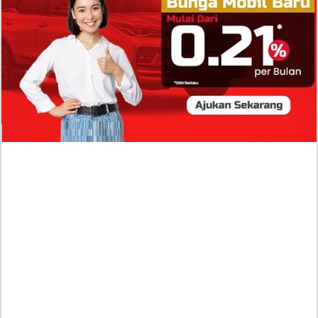
Dugaan Bullying: Siswa MTs Pati Kehilangan 2
Jari, Intip Dua Versi Kronologinya
Isu Reshuffle Kabinet Prabowo Menguat, Faktor Ini
Diduga jadi Penentu Perubahan Pengurusan!
Profil Harits Muhammad Albar: Suami Nabila Gardena
yang Punya Karier Mentereng Sang Ahli Keuangan di
Firma Konsultan Global
Dea Arranoya Kuliah Dimana? Pamer UKT Koas
Puluhan Juta Hingga Sering Liburan Eropa!