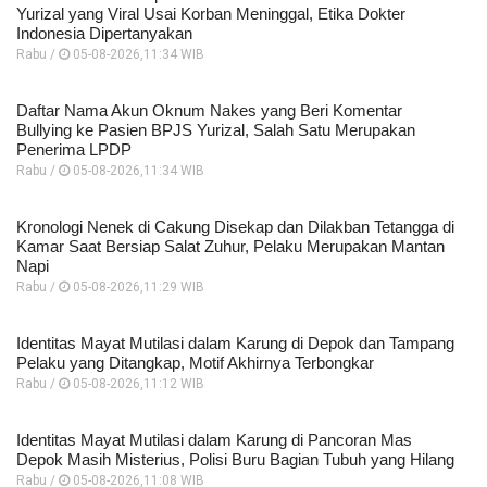
Yurizal yang Viral Usai Korban Meninggal, Etika Dokter
Indonesia Dipertanyakan
Rabu /
05-08-2026,11:34 WIB
Daftar Nama Akun Oknum Nakes yang Beri Komentar
Bullying ke Pasien BPJS Yurizal, Salah Satu Merupakan
Penerima LPDP
Rabu /
05-08-2026,11:34 WIB
Kronologi Nenek di Cakung Disekap dan Dilakban Tetangga di
Kamar Saat Bersiap Salat Zuhur, Pelaku Merupakan Mantan
Napi
Rabu /
05-08-2026,11:29 WIB
Identitas Mayat Mutilasi dalam Karung di Depok dan Tampang
Pelaku yang Ditangkap, Motif Akhirnya Terbongkar
Rabu /
05-08-2026,11:12 WIB
Identitas Mayat Mutilasi dalam Karung di Pancoran Mas
Depok Masih Misterius, Polisi Buru Bagian Tubuh yang Hilang
Rabu /
05-08-2026,11:08 WIB