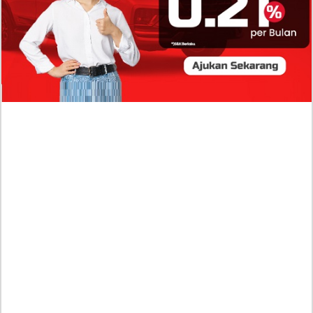
Profil Biodata Mathis Molinié, Chef Prancis Pacar
Baru Raisa Andriana yang Kini Resmi Go Publik?
Sumber Penghasilan Asila Maisa Apa Saja? Dituding
Beli Barang Branded Pakai Uang Ayah yang Jadi
Wabup!
Dugaan Bullying: Siswa MTs Pati Kehilangan 2 Jari,
Intip Dua Versi Kronologinya
Isu Reshuffle Kabinet Prabowo Menguat, Faktor Ini
Diduga jadi Penentu Perubahan Pengurusan!
Profil Harits Muhammad Albar: Suami Nabila Gardena
yang Punya Karier Mentereng Sang Ahli Keuangan di
Firma Konsultan Global
Dea Arranoya Kuliah Dimana? Pamer UKT Koas
Puluhan Juta Hingga Sering Liburan Eropa!