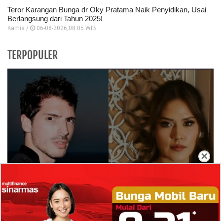
Teror Karangan Bunga dr Oky Pratama Naik Penyidikan, Usai
Berlangsung dari Tahun 2025!
Kamis /
06-08-2026,08:05 WIB
TERPOPULER
×
Isi Komentar Raisa Andriana di TikTok Mathis
Molinie Terkuak, Diduga jadi Isyarat Go
Publik?