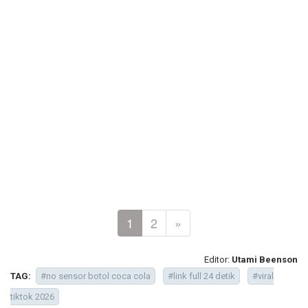
1
2
»
Editor:
Utami Beenson
TAG:
#no sensor botol coca cola
#link full 24 detik
#viral
tiktok 2026