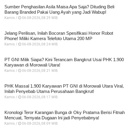
Sumber Penghasilan Asila Maisa Apa Saja? Dituding Beli
Barang Branded Pakai Uang Ayah yang Jadi Wabup!
Kamis /
06-08-2026,08:29 WIB
Jelang Perilisan, Inilah Bocoran Spesifikasi Honor Robot
Phone! Miliki Kamera Telefoto Utama 200 MP
Kamis /
06-08-2026,08:24 WIB
PT GNI Milik Siapa? Kini Terancam Bangkrut Usai PHK 1.900
Karyawan di Morowali Utara!
Kamis /
06-08-2026,08:21 WIB
PHK Massal 1.900 Karyawan PT GNI di Morowali Utara Viral,
Inilah Penyebab Utama Perusahaan Bangkrut!
Kamis /
06-08-2026,08:17 WIB
Kronologi Teror Karangan Bunga dr Oky Pratama Berisi Fitnah
Mencuat, Ternyata Dugaan Ini jadi Penyebabnya!
Kamis /
06-08-2026,08:09 WIB