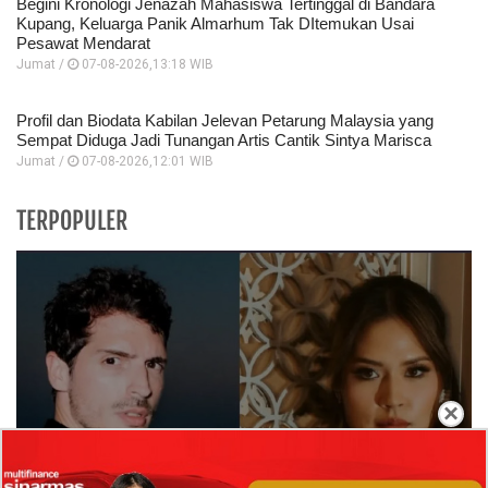
Begini Kronologi Jenazah Mahasiswa Tertinggal di Bandara
Kupang, Keluarga Panik Almarhum Tak DItemukan Usai
Pesawat Mendarat
Jumat /
07-08-2026,13:18 WIB
Profil dan Biodata Kabilan Jelevan Petarung Malaysia yang
Sempat Diduga Jadi Tunangan Artis Cantik Sintya Marisca
Jumat /
07-08-2026,12:01 WIB
TERPOPULER
×
Isi Komentar Raisa Andriana di TikTok Mathis