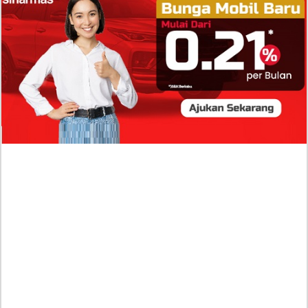
Molinie Terkuak, Diduga jadi Isyarat Go
Publik?
Profil Biodata Mathis Molinié, Chef Prancis Pacar
Baru Raisa Andriana yang Kini Resmi Go Publik?
Sumber Penghasilan Asila Maisa Apa Saja? Dituding
Beli Barang Branded Pakai Uang Ayah yang Jadi
Wabup!
Dugaan Bullying: Siswa MTs Pati Kehilangan 2 Jari,
Intip Dua Versi Kronologinya
Isu Reshuffle Kabinet Prabowo Menguat, Faktor Ini
Diduga jadi Penentu Perubahan Pengurusan!
Profil Harits Muhammad Albar: Suami Nabila Gardena
yang Punya Karier Mentereng Sang Ahli Keuangan di
Firma Konsultan Global