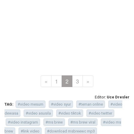
«
1
2
3
»
Editor:
Uce Dresler
TAG:
#video mesum
#video syur
#teman online
#video
dewasa
#video asusila
#video tiktok
#video twitter
#video instagram
#ms brew
#ms brew viral
#video ms
brew
#link video
#download msbreewc mp3