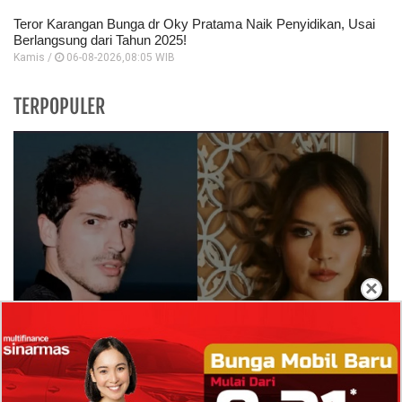
Teror Karangan Bunga dr Oky Pratama Naik Penyidikan, Usai
Berlangsung dari Tahun 2025!
Kamis /
06-08-2026,08:05 WIB
TERPOPULER
×
Isi Komentar Raisa Andriana di TikTok Mathis
Molinie Terkuak, Diduga jadi Isyarat Go
Publik?