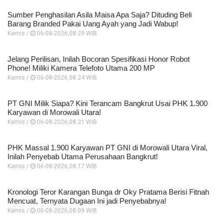
Sumber Penghasilan Asila Maisa Apa Saja? Dituding Beli
Barang Branded Pakai Uang Ayah yang Jadi Wabup!
Kamis /
06-08-2026,08:29 WIB
Jelang Perilisan, Inilah Bocoran Spesifikasi Honor Robot
Phone! Miliki Kamera Telefoto Utama 200 MP
Kamis /
06-08-2026,08:24 WIB
PT GNI Milik Siapa? Kini Terancam Bangkrut Usai PHK 1.900
Karyawan di Morowali Utara!
Kamis /
06-08-2026,08:21 WIB
PHK Massal 1.900 Karyawan PT GNI di Morowali Utara Viral,
Inilah Penyebab Utama Perusahaan Bangkrut!
Kamis /
06-08-2026,08:17 WIB
Kronologi Teror Karangan Bunga dr Oky Pratama Berisi Fitnah
Mencuat, Ternyata Dugaan Ini jadi Penyebabnya!
Kamis /
06-08-2026,08:09 WIB