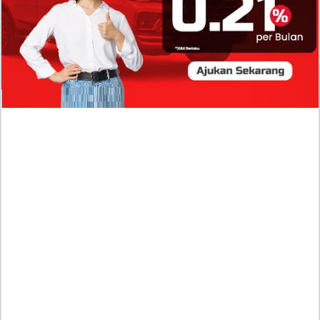
Profil Biodata Mathis Molinié, Chef Prancis Pacar
Baru Raisa Andriana yang Kini Resmi Go Publik?
Sumber Penghasilan Asila Maisa Apa Saja? Dituding
Beli Barang Branded Pakai Uang Ayah yang Jadi
Wabup!
Dugaan Bullying: Siswa MTs Pati Kehilangan 2 Jari,
Intip Dua Versi Kronologinya
Isu Reshuffle Kabinet Prabowo Menguat, Faktor Ini
Diduga jadi Penentu Perubahan Pengurusan!
Profil Harits Muhammad Albar: Suami Nabila Gardena
yang Punya Karier Mentereng Sang Ahli Keuangan di
Firma Konsultan Global
Dea Arranoya Kuliah Dimana? Pamer UKT Koas
Puluhan Juta Hingga Sering Liburan Eropa!