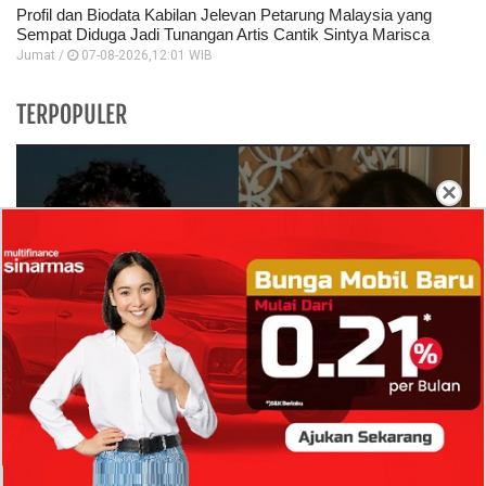
Profil dan Biodata Kabilan Jelevan Petarung Malaysia yang
Sempat Diduga Jadi Tunangan Artis Cantik Sintya Marisca
Jumat /
07-08-2026,12:01 WIB
TERPOPULER
×
Isi Komentar Raisa Andriana di TikTok Mathis
Molinie Terkuak, Diduga jadi Isyarat Go
Publik?