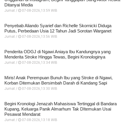
Ditanyai Media
Jumat /
07-08-2026,13:59 WIB
Penyebab Aliando Syarief dan Richelle Skornicki Diduga
Putus, Perbedaan Usia 12 Tahun Jadi Sorotan Warganet
Jumat /
07-08-2026,13:56 WIB
Penderita ODGJ di Ngawi Aniaya Ibu Kandungnya yang
Menderita Stroke Hingga Tewas, Begini Kronologinya
Jumat /
07-08-2026,13:34 WIB
Miris! Anak Perempuan Bunuh Ibu yang Stroke di Ngawi,
Korban Ditemukan Bersimbah Darah di Kandang Sapi
Jumat /
07-08-2026,13:30 WIB
Begini Kronologi Jenazah Mahasiswa Tertinggal di Bandara
Kupang, Keluarga Panik Almarhum Tak DItemukan Usai
Pesawat Mendarat
Jumat /
07-08-2026,13:18 WIB