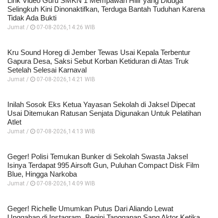
Link Video Guru SMKN 1 Mempawah Hilir yang Diduga
Selingkuh Kini Dinonaktifkan, Terduga Bantah Tuduhan Karena
Tidak Ada Bukti
Jumat /
07-08-2026,14:26 WIB
Kru Sound Horeg di Jember Tewas Usai Kepala Terbentur
Gapura Desa, Saksi Sebut Korban Ketiduran di Atas Truk
Setelah Selesai Karnaval
Jumat /
07-08-2026,14:21 WIB
Inilah Sosok Eks Ketua Yayasan Sekolah di Jaksel Dipecat
Usai Ditemukan Ratusan Senjata Digunakan Untuk Pelatihan
Atlet
Jumat /
07-08-2026,14:13 WIB
Geger! Polisi Temukan Bunker di Sekolah Swasta Jaksel
Isinya Terdapat 995 Airsoft Gun, Puluhan Compact Disk Film
Blue, Hingga Narkoba
Jumat /
07-08-2026,14:09 WIB
Geger! Richelle Umumkan Putus Dari Aliando Lewat
Unggahan di Instagram, Begini Tanggapan Sang Aktor Ketika