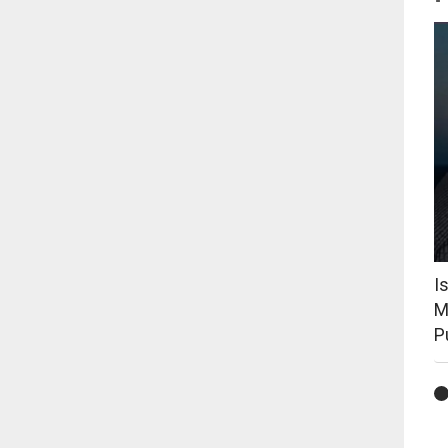
I
M
P