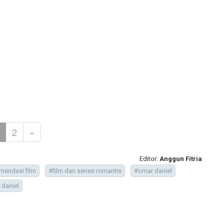
2
»
Editor:
Anggun Fitria
mendasi film
#film dan series romantis
#omar daniel
 daniel