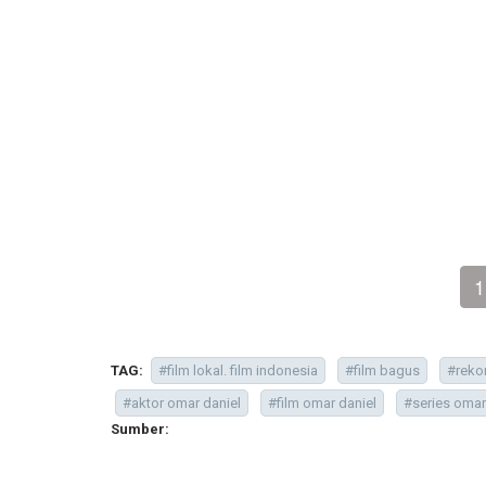
1
TAG:
#film lokal. film indonesia
#film bagus
#reko
#aktor omar daniel
#film omar daniel
#series omar
Sumber: