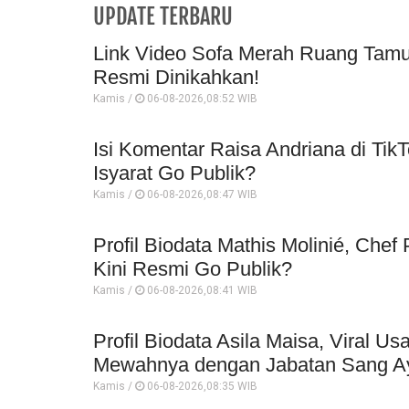
UPDATE TERBARU
Link Video Sofa Merah Ruang Tamu 
Resmi Dinikahkan!
Kamis /
06-08-2026,08:52 WIB
Isi Komentar Raisa Andriana di TikT
Isyarat Go Publik?
Kamis /
06-08-2026,08:47 WIB
Profil Biodata Mathis Molinié, Che
Kini Resmi Go Publik?
Kamis /
06-08-2026,08:41 WIB
Profil Biodata Asila Maisa, Viral 
Mewahnya dengan Jabatan Sang A
Kamis /
06-08-2026,08:35 WIB