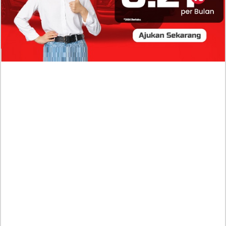
TERPOPULER
Isi Komentar Raisa Andriana di TikTok Mathis
Molinie Terkuak, Diduga jadi Isyarat Go
Publik?
Profil Biodata Mathis Molinié, Chef Prancis Pacar
Baru Raisa Andriana yang Kini Resmi Go Publik?
Sumber Penghasilan Asila Maisa Apa Saja? Dituding