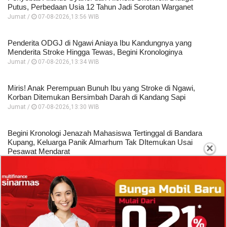
Putus, Perbedaan Usia 12 Tahun Jadi Sorotan Warganet
Jumat /
07-08-2026,13:56 WIB
Penderita ODGJ di Ngawi Aniaya Ibu Kandungnya yang
Menderita Stroke Hingga Tewas, Begini Kronologinya
Jumat /
07-08-2026,13:34 WIB
Miris! Anak Perempuan Bunuh Ibu yang Stroke di Ngawi,
Korban Ditemukan Bersimbah Darah di Kandang Sapi
Jumat /
07-08-2026,13:30 WIB
Begini Kronologi Jenazah Mahasiswa Tertinggal di Bandara
Kupang, Keluarga Panik Almarhum Tak DItemukan Usai
×
Pesawat Mendarat
Jumat /
07-08-2026,13:18 WIB
Profil dan Biodata Kabilan Jelevan Petarung Malaysia yang
Sempat Diduga Jadi Tunangan Artis Cantik Sintya Marisca
Jumat /
07-08-2026,12:01 WIB