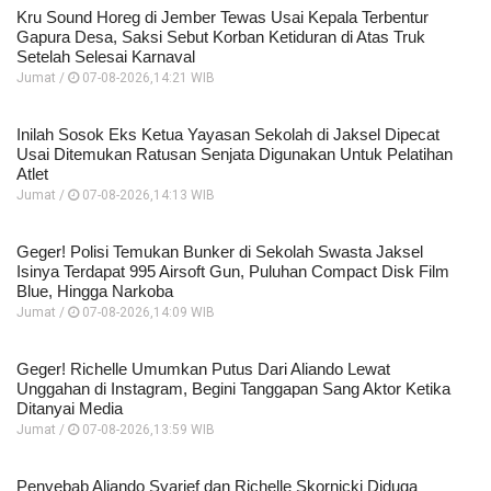
Kru Sound Horeg di Jember Tewas Usai Kepala Terbentur
Gapura Desa, Saksi Sebut Korban Ketiduran di Atas Truk
Setelah Selesai Karnaval
Jumat /
07-08-2026,14:21 WIB
Inilah Sosok Eks Ketua Yayasan Sekolah di Jaksel Dipecat
Usai Ditemukan Ratusan Senjata Digunakan Untuk Pelatihan
Atlet
Jumat /
07-08-2026,14:13 WIB
Geger! Polisi Temukan Bunker di Sekolah Swasta Jaksel
Isinya Terdapat 995 Airsoft Gun, Puluhan Compact Disk Film
Blue, Hingga Narkoba
Jumat /
07-08-2026,14:09 WIB
Geger! Richelle Umumkan Putus Dari Aliando Lewat
Unggahan di Instagram, Begini Tanggapan Sang Aktor Ketika
Ditanyai Media
Jumat /
07-08-2026,13:59 WIB
Penyebab Aliando Syarief dan Richelle Skornicki Diduga