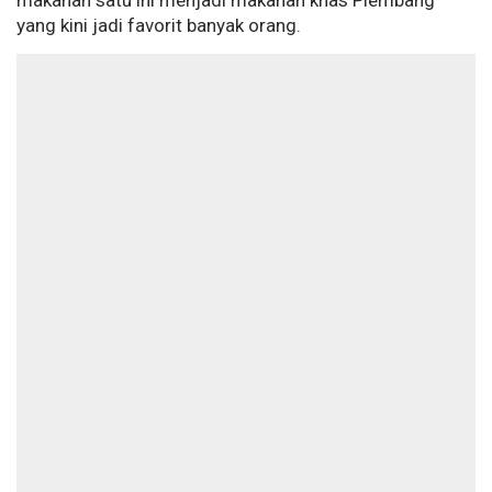
makanan satu ini menjadi makanan khas Plembang
yang kini jadi favorit banyak orang.