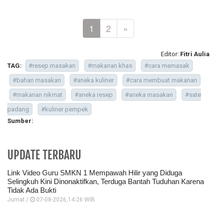
1
2
»
Editor:
Fitri Aulia
TAG:
#resep masakan
#makanan khas
#cara memasak
#bahan masakan
#aneka kuliner
#cara membuat makanan
#makanan nikmat
#aneka resep
#aneka masakan
#sate
padang
#kuliner pempek
Sumber:
UPDATE TERBARU
Link Video Guru SMKN 1 Mempawah Hilir yang Diduga
Selingkuh Kini Dinonaktifkan, Terduga Bantah Tuduhan Karena
Tidak Ada Bukti
Jumat /
07-08-2026,14:26 WIB