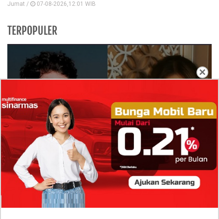
Jumat /
07-08-2026,12:01 WIB
TERPOPULER
×
Isi Komentar Raisa Andriana di TikTok Mathis
Molinie Terkuak, Diduga jadi Isyarat Go
Publik?
Profil Biodata Mathis Molinié, Chef Prancis Pacar
Baru Raisa Andriana yang Kini Resmi Go Publik?