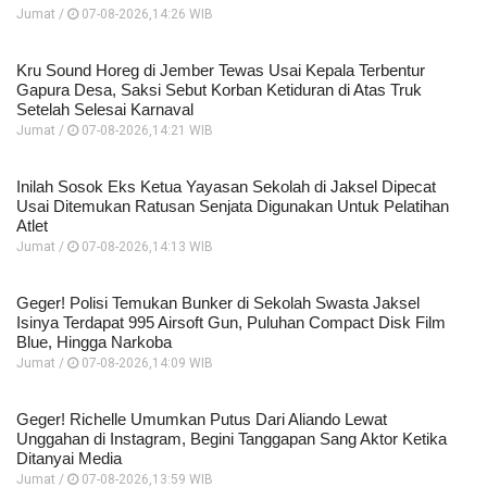
Jumat /
07-08-2026,14:26 WIB
Kru Sound Horeg di Jember Tewas Usai Kepala Terbentur
Gapura Desa, Saksi Sebut Korban Ketiduran di Atas Truk
Setelah Selesai Karnaval
Jumat /
07-08-2026,14:21 WIB
Inilah Sosok Eks Ketua Yayasan Sekolah di Jaksel Dipecat
Usai Ditemukan Ratusan Senjata Digunakan Untuk Pelatihan
Atlet
Jumat /
07-08-2026,14:13 WIB
Geger! Polisi Temukan Bunker di Sekolah Swasta Jaksel
Isinya Terdapat 995 Airsoft Gun, Puluhan Compact Disk Film
Blue, Hingga Narkoba
Jumat /
07-08-2026,14:09 WIB
Geger! Richelle Umumkan Putus Dari Aliando Lewat
Unggahan di Instagram, Begini Tanggapan Sang Aktor Ketika
Ditanyai Media
Jumat /
07-08-2026,13:59 WIB