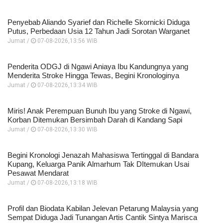
Penyebab Aliando Syarief dan Richelle Skornicki Diduga
Putus, Perbedaan Usia 12 Tahun Jadi Sorotan Warganet
Jumat /
07-08-2026,13:56 WIB
Penderita ODGJ di Ngawi Aniaya Ibu Kandungnya yang
Menderita Stroke Hingga Tewas, Begini Kronologinya
Jumat /
07-08-2026,13:34 WIB
Miris! Anak Perempuan Bunuh Ibu yang Stroke di Ngawi,
Korban Ditemukan Bersimbah Darah di Kandang Sapi
Jumat /
07-08-2026,13:30 WIB
Begini Kronologi Jenazah Mahasiswa Tertinggal di Bandara
Kupang, Keluarga Panik Almarhum Tak DItemukan Usai
Pesawat Mendarat
Jumat /
07-08-2026,13:18 WIB
Profil dan Biodata Kabilan Jelevan Petarung Malaysia yang
Sempat Diduga Jadi Tunangan Artis Cantik Sintya Marisca