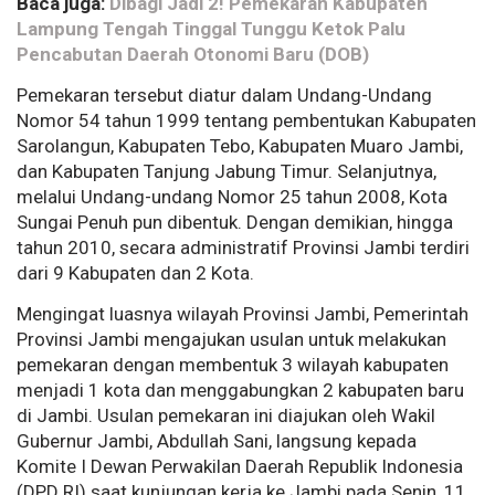
Baca juga:
Dibagi Jadi 2! Pemekaran Kabupaten
Lampung Tengah Tinggal Tunggu Ketok Palu
Pencabutan Daerah Otonomi Baru (DOB)
Pemekaran tersebut diatur dalam Undang-Undang
Nomor 54 tahun 1999 tentang pembentukan Kabupaten
Sarolangun, Kabupaten Tebo, Kabupaten Muaro Jambi,
dan Kabupaten Tanjung Jabung Timur. Selanjutnya,
melalui Undang-undang Nomor 25 tahun 2008, Kota
Sungai Penuh pun dibentuk. Dengan demikian, hingga
tahun 2010, secara administratif Provinsi Jambi terdiri
dari 9 Kabupaten dan 2 Kota.
Mengingat luasnya wilayah Provinsi Jambi, Pemerintah
Provinsi Jambi mengajukan usulan untuk melakukan
pemekaran dengan membentuk 3 wilayah kabupaten
menjadi 1 kota dan menggabungkan 2 kabupaten baru
di Jambi. Usulan pemekaran ini diajukan oleh Wakil
Gubernur Jambi, Abdullah Sani, langsung kepada
Komite I Dewan Perwakilan Daerah Republik Indonesia
(DPD RI) saat kunjungan kerja ke Jambi pada Senin, 11