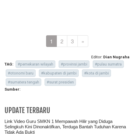
1
2
3
»
Editor:
Dian Nugraha
TAG:
#pemekaran wilayah
#provinsi jambi
#pulau sumatra
#otonomi baru
#kabupaten di jambi
#kota di jambi
#sumatera tengah
#surat presiden
Sumber:
UPDATE TERBARU
Link Video Guru SMKN 1 Mempawah Hilir yang Diduga
Selingkuh Kini Dinonaktifkan, Terduga Bantah Tuduhan Karena
Tidak Ada Bukti