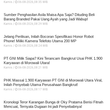
Kamis /
06-08-2026,08:35 WIB
Sumber Penghasilan Asila Maisa Apa Saja? Dituding Beli
Barang Branded Pakai Uang Ayah yang Jadi Wabup!
Kamis /
06-08-2026,08:29 WIB
Jelang Perilisan, Inilah Bocoran Spesifikasi Honor Robot
Phone! Miliki Kamera Telefoto Utama 200 MP
Kamis /
06-08-2026,08:24 WIB
PT GNI Milik Siapa? Kini Terancam Bangkrut Usai PHK 1.900
Karyawan di Morowali Utara!
Kamis /
06-08-2026,08:21 WIB
PHK Massal 1.900 Karyawan PT GNI di Morowali Utara Viral,
Inilah Penyebab Utama Perusahaan Bangkrut!
Kamis /
06-08-2026,08:17 WIB
Kronologi Teror Karangan Bunga dr Oky Pratama Berisi Fitnah
Mencuat, Ternyata Dugaan Ini jadi Penyebabnya!