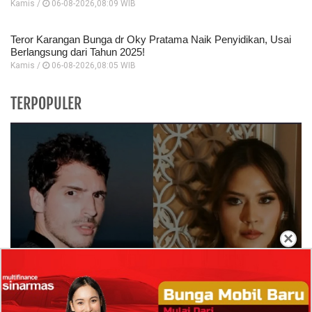
Kamis /
06-08-2026,08:09 WIB
Teror Karangan Bunga dr Oky Pratama Naik Penyidikan, Usai
Berlangsung dari Tahun 2025!
Kamis /
06-08-2026,08:05 WIB
TERPOPULER
×
Isi Komentar Raisa Andriana di TikTok Mathis
Molinie Terkuak, Diduga jadi Isyarat Go
Publik?