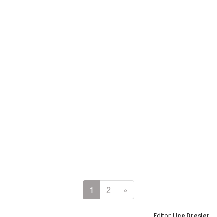
1
2
»
Editor:
Uce Dresler