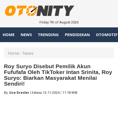
Friday 7th of August 2026
HOME
NEWS
TRENDING
PENDIDIKAN
OTOMOTIF
Home
News
Roy Suryo Disebut Pemilik Akun
Fufufafa Oleh TikToker Intan Srinita, Roy
Suryo: Biarkan Masyarakat Menilai
Sendiri!
By:
Uce Dresler
|
Selasa
12-11-2024
/
11:18 WIB