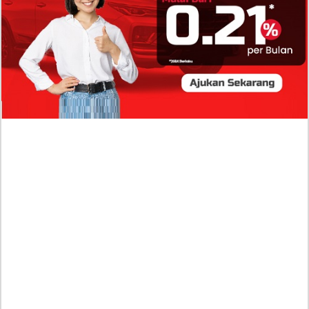
Profil Biodata Mathis Molinié, Chef Prancis Pacar
Baru Raisa Andriana yang Kini Resmi Go Publik?
Sumber Penghasilan Asila Maisa Apa Saja? Dituding
Beli Barang Branded Pakai Uang Ayah yang Jadi
Wabup!
Dugaan Bullying: Siswa MTs Pati Kehilangan 2 Jari,
Intip Dua Versi Kronologinya
Isu Reshuffle Kabinet Prabowo Menguat, Faktor Ini
Diduga jadi Penentu Perubahan Pengurusan!
Profil Harits Muhammad Albar: Suami Nabila Gardena
yang Punya Karier Mentereng Sang Ahli Keuangan di
Firma Konsultan Global
Dea Arranoya Kuliah Dimana? Pamer UKT Koas