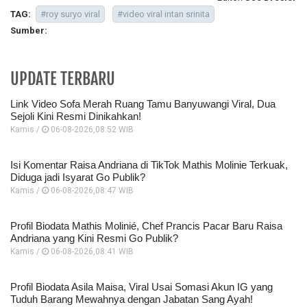
TAG:
#roy suryo viral
#video viral intan srinita
Sumber:
UPDATE TERBARU
Link Video Sofa Merah Ruang Tamu Banyuwangi Viral, Dua
Sejoli Kini Resmi Dinikahkan!
Kamis /
06-08-2026,08:52 WIB
Isi Komentar Raisa Andriana di TikTok Mathis Molinie Terkuak,
Diduga jadi Isyarat Go Publik?
Kamis /
06-08-2026,08:47 WIB
Profil Biodata Mathis Molinié, Chef Prancis Pacar Baru Raisa
Andriana yang Kini Resmi Go Publik?
Kamis /
06-08-2026,08:41 WIB
Profil Biodata Asila Maisa, Viral Usai Somasi Akun IG yang
Tuduh Barang Mewahnya dengan Jabatan Sang Ayah!