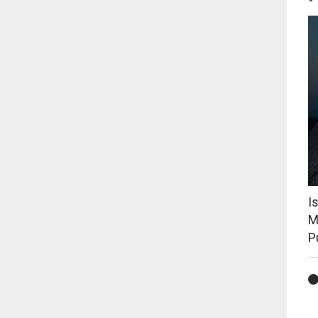
I
M
P