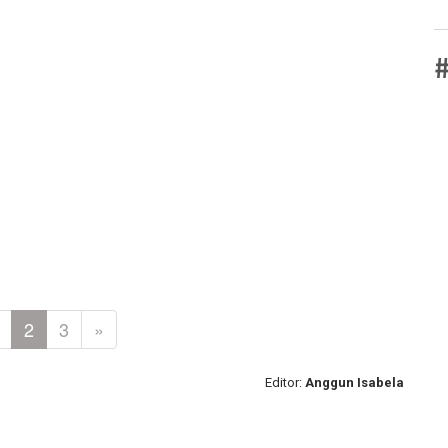
#
2
3
»
Editor:
Anggun Isabela