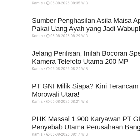
Kamis /
06-08-2026,08:35 WIB
Sumber Penghasilan Asila Maisa Ap
Pakai Uang Ayah yang Jadi Wabup
Kamis /
06-08-2026,08:29 WIB
Jelang Perilisan, Inilah Bocoran Sp
Kamera Telefoto Utama 200 MP
Kamis /
06-08-2026,08:24 WIB
PT GNI Milik Siapa? Kini Terancam
Morowali Utara!
Kamis /
06-08-2026,08:21 WIB
PHK Massal 1.900 Karyawan PT GNI 
Penyebab Utama Perusahaan Bangk
Kamis /
06-08-2026,08:17 WIB