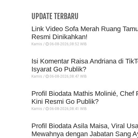
UPDATE TERBARU
Link Video Sofa Merah Ruang Tamu 
Resmi Dinikahkan!
Kamis /
06-08-2026,08:52 WIB
Isi Komentar Raisa Andriana di TikT
Isyarat Go Publik?
Kamis /
06-08-2026,08:47 WIB
Profil Biodata Mathis Molinié, Che
Kini Resmi Go Publik?
Kamis /
06-08-2026,08:41 WIB
Profil Biodata Asila Maisa, Viral 
Mewahnya dengan Jabatan Sang A