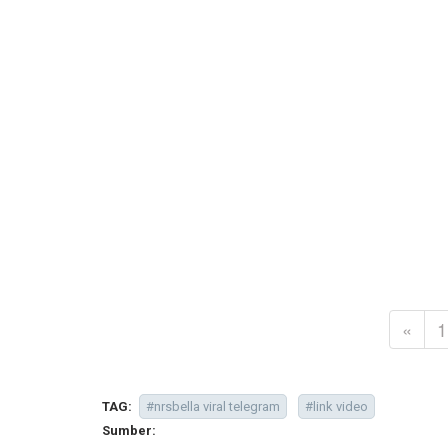
«
1
TAG:
#nrsbella viral telegram
#link video
Sumber: