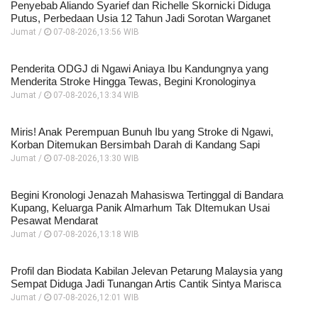
Penyebab Aliando Syarief dan Richelle Skornicki Diduga
Putus, Perbedaan Usia 12 Tahun Jadi Sorotan Warganet
Jumat /
07-08-2026,13:56 WIB
Penderita ODGJ di Ngawi Aniaya Ibu Kandungnya yang
Menderita Stroke Hingga Tewas, Begini Kronologinya
Jumat /
07-08-2026,13:34 WIB
Miris! Anak Perempuan Bunuh Ibu yang Stroke di Ngawi,
Korban Ditemukan Bersimbah Darah di Kandang Sapi
Jumat /
07-08-2026,13:30 WIB
Begini Kronologi Jenazah Mahasiswa Tertinggal di Bandara
Kupang, Keluarga Panik Almarhum Tak DItemukan Usai
Pesawat Mendarat
Jumat /
07-08-2026,13:18 WIB
Profil dan Biodata Kabilan Jelevan Petarung Malaysia yang
Sempat Diduga Jadi Tunangan Artis Cantik Sintya Marisca
Jumat /
07-08-2026,12:01 WIB