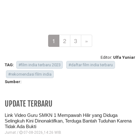
1
2
3
»
Editor:
Ulfa Yuniar
TAG:
#film india terbaru 2023
#daftar film india terbaru
#rekomendasi film india
Sumber:
UPDATE TERBARU
Link Video Guru SMKN 1 Mempawah Hilir yang Diduga
Selingkuh Kini Dinonaktifkan, Terduga Bantah Tuduhan Karena
Tidak Ada Bukti
Jumat /
07-08-2026,14:26 WIB