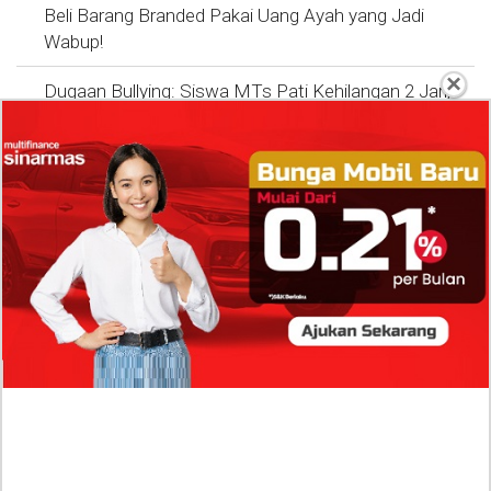
Beli Barang Branded Pakai Uang Ayah yang Jadi
Wabup!
×
Dugaan Bullying: Siswa MTs Pati Kehilangan 2 Jari,
Intip Dua Versi Kronologinya
Isu Reshuffle Kabinet Prabowo Menguat, Faktor Ini
Diduga jadi Penentu Perubahan Pengurusan!
Profil Harits Muhammad Albar: Suami Nabila Gardena
yang Punya Karier Mentereng Sang Ahli Keuangan di
Firma Konsultan Global
Dea Arranoya Kuliah Dimana? Pamer UKT Koas
Puluhan Juta Hingga Sering Liburan Eropa!