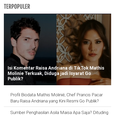
TERPOPULER
Isi Komentar Raisa Andriana di TikTok Mathis
Molinie Terkuak, Diduga jadi Isyarat Go
Publik?
Profil Biodata Mathis Molinié, Chef Prancis Pacar
Baru Raisa Andriana yang Kini Resmi Go Publik?
Sumber Penghasilan Asila Maisa Apa Saja? Dituding