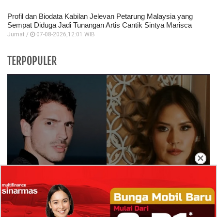
Profil dan Biodata Kabilan Jelevan Petarung Malaysia yang
Sempat Diduga Jadi Tunangan Artis Cantik Sintya Marisca
Jumat /
07-08-2026,12:01 WIB
TERPOPULER
×
Isi Komentar Raisa Andriana di TikTok Mathis
Molinie Terkuak, Diduga jadi Isyarat Go
Publik?