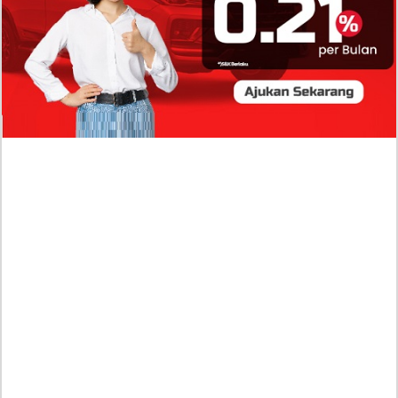
Profil Biodata Mathis Molinié, Chef Prancis Pacar
Baru Raisa Andriana yang Kini Resmi Go Publik?
Sumber Penghasilan Asila Maisa Apa Saja? Dituding
Beli Barang Branded Pakai Uang Ayah yang Jadi
Wabup!
Dugaan Bullying: Siswa MTs Pati Kehilangan 2 Jari,
Intip Dua Versi Kronologinya
Isu Reshuffle Kabinet Prabowo Menguat, Faktor Ini
Diduga jadi Penentu Perubahan Pengurusan!
Profil Harits Muhammad Albar: Suami Nabila Gardena
yang Punya Karier Mentereng Sang Ahli Keuangan di
Firma Konsultan Global
Dea Arranoya Kuliah Dimana? Pamer UKT Koas
Puluhan Juta Hingga Sering Liburan Eropa!