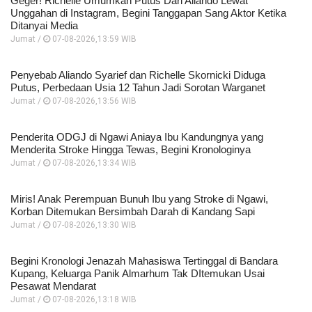
Geger! Richelle Umumkan Putus Dari Aliando Lewat
Unggahan di Instagram, Begini Tanggapan Sang Aktor Ketika
Ditanyai Media
Jumat /
07-08-2026,13:59 WIB
Penyebab Aliando Syarief dan Richelle Skornicki Diduga
Putus, Perbedaan Usia 12 Tahun Jadi Sorotan Warganet
Jumat /
07-08-2026,13:56 WIB
Penderita ODGJ di Ngawi Aniaya Ibu Kandungnya yang
Menderita Stroke Hingga Tewas, Begini Kronologinya
Jumat /
07-08-2026,13:34 WIB
Miris! Anak Perempuan Bunuh Ibu yang Stroke di Ngawi,
Korban Ditemukan Bersimbah Darah di Kandang Sapi
Jumat /
07-08-2026,13:30 WIB
Begini Kronologi Jenazah Mahasiswa Tertinggal di Bandara
Kupang, Keluarga Panik Almarhum Tak DItemukan Usai
Pesawat Mendarat
Jumat /
07-08-2026,13:18 WIB