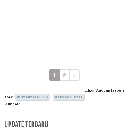
1
2
»
Editor:
Anggun Isabela
TAG:
#film lamas (2024)
#sinopsis lamas
Sumber:
UPDATE TERBARU