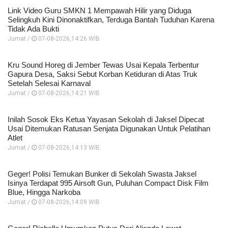
Link Video Guru SMKN 1 Mempawah Hilir yang Diduga
Selingkuh Kini Dinonaktifkan, Terduga Bantah Tuduhan Karena
Tidak Ada Bukti
Jumat /
07-08-2026,14:26 WIB
Kru Sound Horeg di Jember Tewas Usai Kepala Terbentur
Gapura Desa, Saksi Sebut Korban Ketiduran di Atas Truk
Setelah Selesai Karnaval
Jumat /
07-08-2026,14:21 WIB
Inilah Sosok Eks Ketua Yayasan Sekolah di Jaksel Dipecat
Usai Ditemukan Ratusan Senjata Digunakan Untuk Pelatihan
Atlet
Jumat /
07-08-2026,14:13 WIB
Geger! Polisi Temukan Bunker di Sekolah Swasta Jaksel
Isinya Terdapat 995 Airsoft Gun, Puluhan Compact Disk Film
Blue, Hingga Narkoba
Jumat /
07-08-2026,14:09 WIB