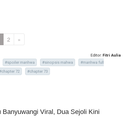
2
»
Editor:
Fitri Aulia
#spoiler manhwa
#sinopsis mahwa
#manhwa full
#chapter 72
#chapter 73
Banyuwangi Viral, Dua Sejoli Kini