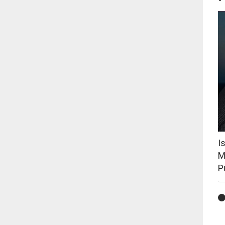
I
M
P