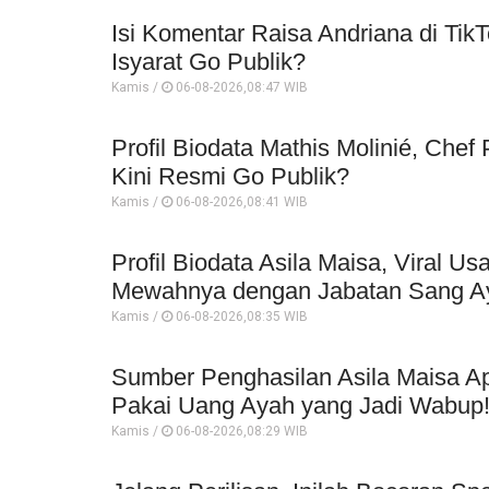
Isi Komentar Raisa Andriana di TikT
Isyarat Go Publik?
Kamis /
06-08-2026,08:47 WIB
Profil Biodata Mathis Molinié, Che
Kini Resmi Go Publik?
Kamis /
06-08-2026,08:41 WIB
Profil Biodata Asila Maisa, Viral 
Mewahnya dengan Jabatan Sang A
Kamis /
06-08-2026,08:35 WIB
Sumber Penghasilan Asila Maisa Ap
Pakai Uang Ayah yang Jadi Wabup
Kamis /
06-08-2026,08:29 WIB