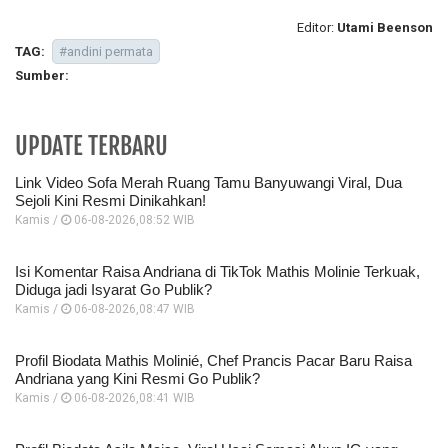
Editor:
Utami Beenson
TAG:
#andini permata
Sumber:
UPDATE TERBARU
Link Video Sofa Merah Ruang Tamu Banyuwangi Viral, Dua
Sejoli Kini Resmi Dinikahkan!
Kamis /
06-08-2026,08:52 WIB
Isi Komentar Raisa Andriana di TikTok Mathis Molinie Terkuak,
Diduga jadi Isyarat Go Publik?
Kamis /
06-08-2026,08:47 WIB
Profil Biodata Mathis Molinié, Chef Prancis Pacar Baru Raisa
Andriana yang Kini Resmi Go Publik?
Kamis /
06-08-2026,08:41 WIB