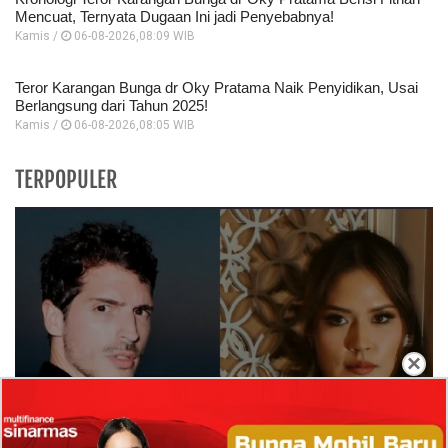
Mencuat, Ternyata Dugaan Ini jadi Penyebabnya!
Kamis /
06-08-2026,08:09 WIB
Teror Karangan Bunga dr Oky Pratama Naik Penyidikan, Usai
Berlangsung dari Tahun 2025!
Kamis /
06-08-2026,08:05 WIB
TERPOPULER
×
Isi Komentar Raisa Andriana di TikTok Mathis
Molinie Terkuak, Diduga jadi Isyarat Go