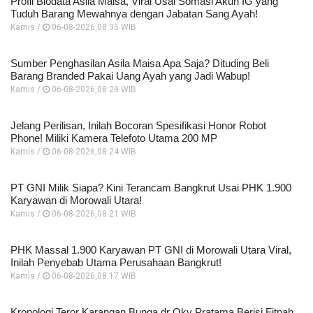
Profil Biodata Asila Maisa, Viral Usai Somasi Akun IG yang
Tuduh Barang Mewahnya dengan Jabatan Sang Ayah!
Kamis /
06-08-2026,08:35 WIB
Sumber Penghasilan Asila Maisa Apa Saja? Dituding Beli
Barang Branded Pakai Uang Ayah yang Jadi Wabup!
Kamis /
06-08-2026,08:29 WIB
Jelang Perilisan, Inilah Bocoran Spesifikasi Honor Robot
Phone! Miliki Kamera Telefoto Utama 200 MP
Kamis /
06-08-2026,08:24 WIB
PT GNI Milik Siapa? Kini Terancam Bangkrut Usai PHK 1.900
Karyawan di Morowali Utara!
Kamis /
06-08-2026,08:21 WIB
PHK Massal 1.900 Karyawan PT GNI di Morowali Utara Viral,
Inilah Penyebab Utama Perusahaan Bangkrut!
Kamis /
06-08-2026,08:17 WIB
Kronologi Teror Karangan Bunga dr Oky Pratama Berisi Fitnah