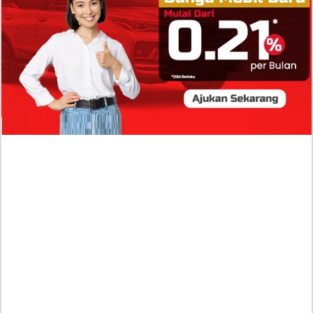
Publik?
Profil Biodata Mathis Molinié, Chef Prancis Pacar
Baru Raisa Andriana yang Kini Resmi Go Publik?
Sumber Penghasilan Asila Maisa Apa Saja? Dituding
Beli Barang Branded Pakai Uang Ayah yang Jadi
Wabup!
Dugaan Bullying: Siswa MTs Pati Kehilangan 2 Jari,
Intip Dua Versi Kronologinya
Isu Reshuffle Kabinet Prabowo Menguat, Faktor Ini
Diduga jadi Penentu Perubahan Pengurusan!
Profil Harits Muhammad Albar: Suami Nabila Gardena
yang Punya Karier Mentereng Sang Ahli Keuangan di
Firma Konsultan Global