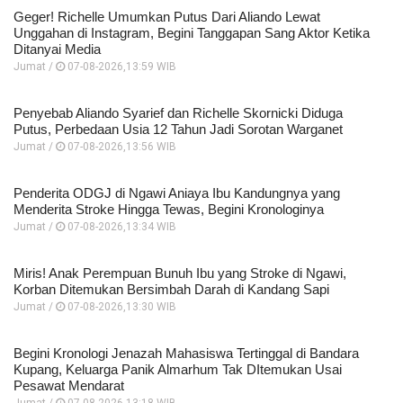
Geger! Richelle Umumkan Putus Dari Aliando Lewat
Unggahan di Instagram, Begini Tanggapan Sang Aktor Ketika
Ditanyai Media
Jumat /
07-08-2026,13:59 WIB
Penyebab Aliando Syarief dan Richelle Skornicki Diduga
Putus, Perbedaan Usia 12 Tahun Jadi Sorotan Warganet
Jumat /
07-08-2026,13:56 WIB
Penderita ODGJ di Ngawi Aniaya Ibu Kandungnya yang
Menderita Stroke Hingga Tewas, Begini Kronologinya
Jumat /
07-08-2026,13:34 WIB
Miris! Anak Perempuan Bunuh Ibu yang Stroke di Ngawi,
Korban Ditemukan Bersimbah Darah di Kandang Sapi
Jumat /
07-08-2026,13:30 WIB
Begini Kronologi Jenazah Mahasiswa Tertinggal di Bandara
Kupang, Keluarga Panik Almarhum Tak DItemukan Usai
Pesawat Mendarat