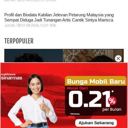
Jumat /
07-08-2026,13:18 WIB
Profil dan Biodata Kabilan Jelevan Petarung Malaysia yang
Sempat Diduga Jadi Tunangan Artis Cantik Sintya Marisca
Jumat /
07-08-2026,12:01 WIB
TERPOPULER
×
Isi Komentar Raisa Andriana di TikTok Mathis
Molinie Terkuak, Diduga jadi Isyarat Go
Publik?