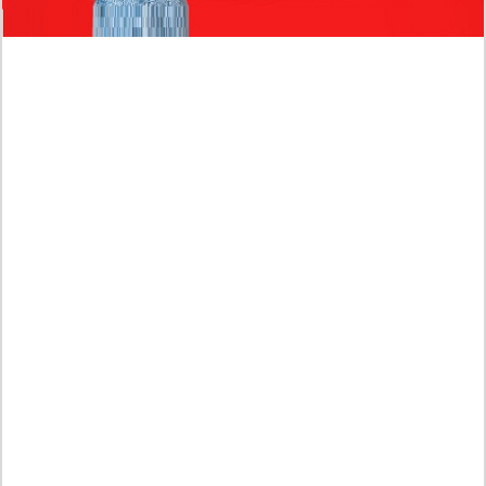
Profil Biodata Mathis Molinié, Chef Prancis Pacar
Baru Raisa Andriana yang Kini Resmi Go Publik?
Sumber Penghasilan Asila Maisa Apa Saja? Dituding
Beli Barang Branded Pakai Uang Ayah yang Jadi
Wabup!
Dugaan Bullying: Siswa MTs Pati Kehilangan 2 Jari,
Intip Dua Versi Kronologinya
Isu Reshuffle Kabinet Prabowo Menguat, Faktor Ini
Diduga jadi Penentu Perubahan Pengurusan!
Profil Harits Muhammad Albar: Suami Nabila Gardena
yang Punya Karier Mentereng Sang Ahli Keuangan di
Firma Konsultan Global
Dea Arranoya Kuliah Dimana? Pamer UKT Koas