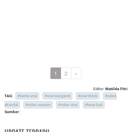
1
2
»
Editor:
Matilda Fitri
TAG:
#berita viral
#viral warganet
#viral tiktok
#video
skandal
#video mesum
#video viral
#laras bali
Sumber: