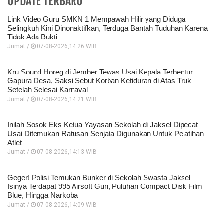
UPDATE TERBARU
Link Video Guru SMKN 1 Mempawah Hilir yang Diduga
Selingkuh Kini Dinonaktifkan, Terduga Bantah Tuduhan Karena
Tidak Ada Bukti
Jumat /
07-08-2026,14:26 WIB
Kru Sound Horeg di Jember Tewas Usai Kepala Terbentur
Gapura Desa, Saksi Sebut Korban Ketiduran di Atas Truk
Setelah Selesai Karnaval
Jumat /
07-08-2026,14:21 WIB
Inilah Sosok Eks Ketua Yayasan Sekolah di Jaksel Dipecat
Usai Ditemukan Ratusan Senjata Digunakan Untuk Pelatihan
Atlet
Jumat /
07-08-2026,14:13 WIB
Geger! Polisi Temukan Bunker di Sekolah Swasta Jaksel
Isinya Terdapat 995 Airsoft Gun, Puluhan Compact Disk Film
Blue, Hingga Narkoba
Jumat /
07-08-2026,14:09 WIB