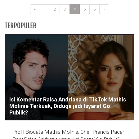
«
1
2
3
4
5
6
»
TERPOPULER
Isi Komentar Raisa Andriana di TikTok Mathis
Molinie Terkuak, Diduga jadi Isyarat Go
Publik?
Profil Biodata Mathis Molinié, Chef Prancis Pacar