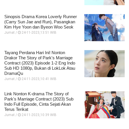
Sinopsis Drama Korea Loverly Runner
(Carry Sun Jae and Run), Pasangkan
Kim Hye Yoon dan Byeon Woo Seok
Jumat /
24-11-2023,13:51 WIB
Tayang Perdana Hari Ini! Nonton
Drakor The Story of Park's Marriage
Contract (2023) Episode 1-2 Eng Indo
Sub HD 1080p, Bukan di LokLok Atau
DramaQu
Jumat /
24-11-2023,10:41 WIB
Link Nonton K-drama The Story of
Park's Marriage Contract (2023) Sub
Indo Full Episode, Cinta Sejati Akan
Terus Terikat
Jumat /
24-11-2023,10:39 WIB