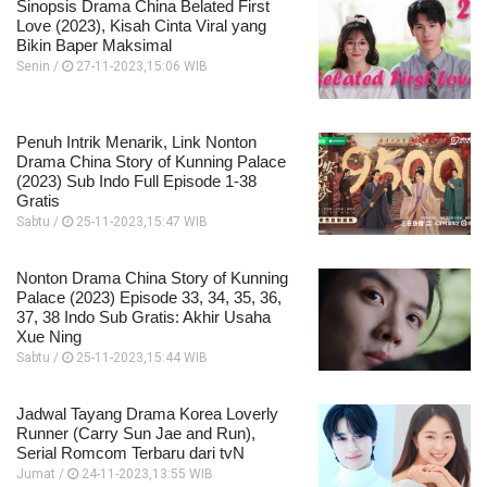
Sinopsis Drama China Belated First
Love (2023), Kisah Cinta Viral yang
Bikin Baper Maksimal
Senin /
27-11-2023,15:06 WIB
Penuh Intrik Menarik, Link Nonton
Drama China Story of Kunning Palace
(2023) Sub Indo Full Episode 1-38
Gratis
Sabtu /
25-11-2023,15:47 WIB
Nonton Drama China Story of Kunning
Palace (2023) Episode 33, 34, 35, 36,
37, 38 Indo Sub Gratis: Akhir Usaha
Xue Ning
Sabtu /
25-11-2023,15:44 WIB
Jadwal Tayang Drama Korea Loverly
Runner (Carry Sun Jae and Run),
Serial Romcom Terbaru dari tvN
Jumat /
24-11-2023,13:55 WIB