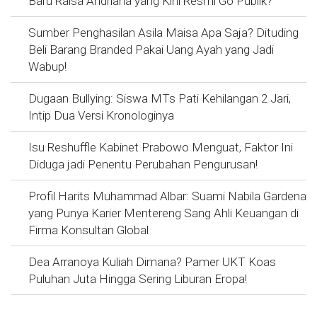
Baru Raisa Andriana yang Kini Resmi Go Publik?
Sumber Penghasilan Asila Maisa Apa Saja? Dituding
Beli Barang Branded Pakai Uang Ayah yang Jadi
Wabup!
Dugaan Bullying: Siswa MTs Pati Kehilangan 2 Jari,
Intip Dua Versi Kronologinya
Isu Reshuffle Kabinet Prabowo Menguat, Faktor Ini
Diduga jadi Penentu Perubahan Pengurusan!
Profil Harits Muhammad Albar: Suami Nabila Gardena
yang Punya Karier Mentereng Sang Ahli Keuangan di
Firma Konsultan Global
Dea Arranoya Kuliah Dimana? Pamer UKT Koas
Puluhan Juta Hingga Sering Liburan Eropa!