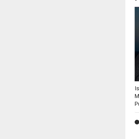
I
M
P