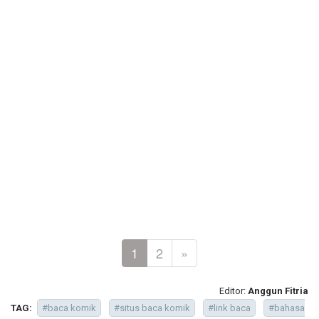
1
2
»
Editor:
Anggun Fitria
TAG:
#baca komik
#situs baca komik
#link baca
#bahasa