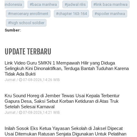
indonesia
#baca manhwa
#jadwal rilis
#link baca manhwa
#mercenary enrollment
#chapter 163-164
#spoiler manhwa
#high school soldier
Sumber:
UPDATE TERBARU
Link Video Guru SMKN 1 Mempawah Hilir yang Diduga
Selingkuh Kini Dinonaktifkan, Terduga Bantah Tuduhan Karena
Tidak Ada Bukti
Jumat /
07-08-2026,14:26 WIB
Kru Sound Horeg di Jember Tewas Usai Kepala Terbentur
Gapura Desa, Saksi Sebut Korban Ketiduran di Atas Truk
Setelah Selesai Karnaval
Jumat /
07-08-2026,14:21 WIB
Inilah Sosok Eks Ketua Yayasan Sekolah di Jaksel Dipecat
Usai Ditemukan Ratusan Senjata Digunakan Untuk Pelatihan