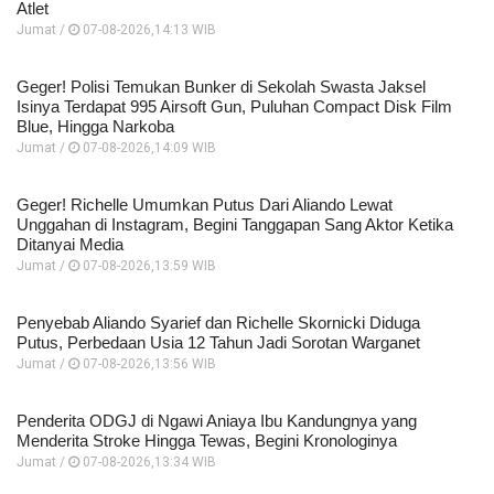
Atlet
Jumat /
07-08-2026,14:13 WIB
Geger! Polisi Temukan Bunker di Sekolah Swasta Jaksel
Isinya Terdapat 995 Airsoft Gun, Puluhan Compact Disk Film
Blue, Hingga Narkoba
Jumat /
07-08-2026,14:09 WIB
Geger! Richelle Umumkan Putus Dari Aliando Lewat
Unggahan di Instagram, Begini Tanggapan Sang Aktor Ketika
Ditanyai Media
Jumat /
07-08-2026,13:59 WIB
Penyebab Aliando Syarief dan Richelle Skornicki Diduga
Putus, Perbedaan Usia 12 Tahun Jadi Sorotan Warganet
Jumat /
07-08-2026,13:56 WIB
Penderita ODGJ di Ngawi Aniaya Ibu Kandungnya yang
Menderita Stroke Hingga Tewas, Begini Kronologinya
Jumat /
07-08-2026,13:34 WIB