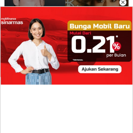
×
Isi Komentar Raisa Andriana di TikTok Mathis
Molinie Terkuak, Diduga jadi Isyarat Go
Publik?
Profil Biodata Mathis Molinié, Chef Prancis Pacar
Baru Raisa Andriana yang Kini Resmi Go Publik?
Sumber Penghasilan Asila Maisa Apa Saja? Dituding
Beli Barang Branded Pakai Uang Ayah yang Jadi
Wabup!
Dugaan Bullying: Siswa MTs Pati Kehilangan 2 Jari,
Intip Dua Versi Kronologinya
Isu Reshuffle Kabinet Prabowo Menguat, Faktor Ini