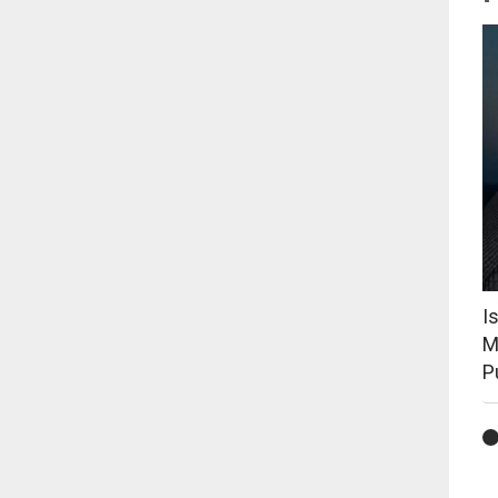
I
M
P