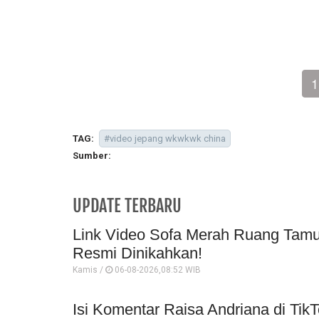
1
TAG:
#video jepang wkwkwk china
Sumber:
UPDATE TERBARU
Link Video Sofa Merah Ruang Tamu 
Resmi Dinikahkan!
Kamis /
06-08-2026,08:52 WIB
Isi Komentar Raisa Andriana di TikT