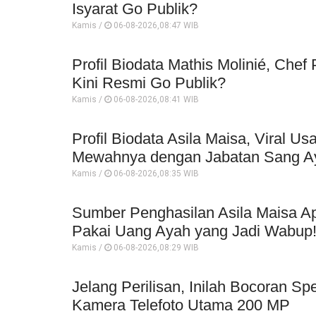
Isyarat Go Publik?
Kamis /
06-08-2026,08:47 WIB
Profil Biodata Mathis Molinié, Che
Kini Resmi Go Publik?
Kamis /
06-08-2026,08:41 WIB
Profil Biodata Asila Maisa, Viral 
Mewahnya dengan Jabatan Sang A
Kamis /
06-08-2026,08:35 WIB
Sumber Penghasilan Asila Maisa Ap
Pakai Uang Ayah yang Jadi Wabup
Kamis /
06-08-2026,08:29 WIB
Jelang Perilisan, Inilah Bocoran Sp
Kamera Telefoto Utama 200 MP