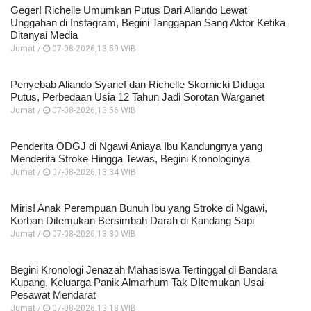
Geger! Richelle Umumkan Putus Dari Aliando Lewat
Unggahan di Instagram, Begini Tanggapan Sang Aktor Ketika
Ditanyai Media
Jumat /
07-08-2026,13:59 WIB
Penyebab Aliando Syarief dan Richelle Skornicki Diduga
Putus, Perbedaan Usia 12 Tahun Jadi Sorotan Warganet
Jumat /
07-08-2026,13:56 WIB
Penderita ODGJ di Ngawi Aniaya Ibu Kandungnya yang
Menderita Stroke Hingga Tewas, Begini Kronologinya
Jumat /
07-08-2026,13:34 WIB
Miris! Anak Perempuan Bunuh Ibu yang Stroke di Ngawi,
Korban Ditemukan Bersimbah Darah di Kandang Sapi
Jumat /
07-08-2026,13:30 WIB
Begini Kronologi Jenazah Mahasiswa Tertinggal di Bandara
Kupang, Keluarga Panik Almarhum Tak DItemukan Usai
Pesawat Mendarat
Jumat /
07-08-2026,13:18 WIB