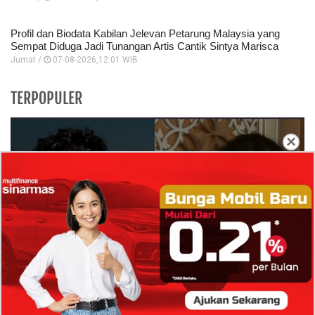
Profil dan Biodata Kabilan Jelevan Petarung Malaysia yang
Sempat Diduga Jadi Tunangan Artis Cantik Sintya Marisca
Jumat /
07-08-2026,12:01 WIB
TERPOPULER
×
Isi Komentar Raisa Andriana di TikTok Mathis
Molinie Terkuak, Diduga jadi Isyarat Go
Publik?