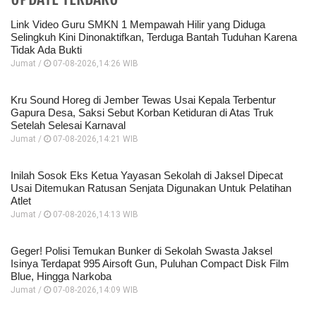
Link Video Guru SMKN 1 Mempawah Hilir yang Diduga
Selingkuh Kini Dinonaktifkan, Terduga Bantah Tuduhan Karena
Tidak Ada Bukti
Jumat /
07-08-2026,14:26 WIB
Kru Sound Horeg di Jember Tewas Usai Kepala Terbentur
Gapura Desa, Saksi Sebut Korban Ketiduran di Atas Truk
Setelah Selesai Karnaval
Jumat /
07-08-2026,14:21 WIB
Inilah Sosok Eks Ketua Yayasan Sekolah di Jaksel Dipecat
Usai Ditemukan Ratusan Senjata Digunakan Untuk Pelatihan
Atlet
Jumat /
07-08-2026,14:13 WIB
Geger! Polisi Temukan Bunker di Sekolah Swasta Jaksel
Isinya Terdapat 995 Airsoft Gun, Puluhan Compact Disk Film
Blue, Hingga Narkoba
Jumat /
07-08-2026,14:09 WIB