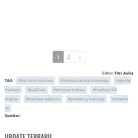
1
2
»
Editor:
Fitri Aulia
TAG:
#link baca manhwa
#mahwa bahasa indonesia
#spoiler
manhwa
#judul lain
#sinopsis mahwa
#manhwa full
chapter
#manhwa webtoon
#predatory marriage
#chapter
16
Sumber:
UPDATE TERBARU