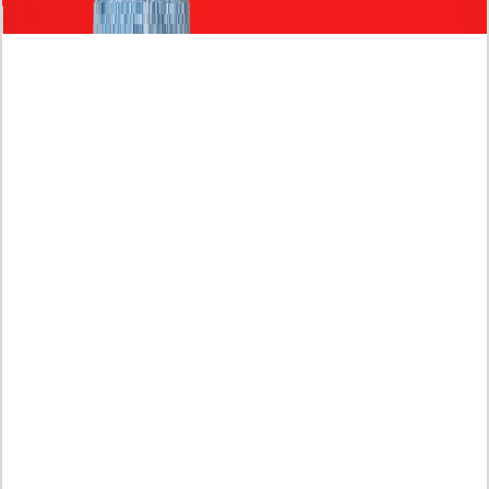
Profil Biodata Mathis Molinié, Chef Prancis Pacar
Baru Raisa Andriana yang Kini Resmi Go Publik?
Sumber Penghasilan Asila Maisa Apa Saja? Dituding
Beli Barang Branded Pakai Uang Ayah yang Jadi
Wabup!
Dugaan Bullying: Siswa MTs Pati Kehilangan 2 Jari,
Intip Dua Versi Kronologinya
Isu Reshuffle Kabinet Prabowo Menguat, Faktor Ini
Diduga jadi Penentu Perubahan Pengurusan!
Profil Harits Muhammad Albar: Suami Nabila Gardena
yang Punya Karier Mentereng Sang Ahli Keuangan di
Firma Konsultan Global
Dea Arranoya Kuliah Dimana? Pamer UKT Koas