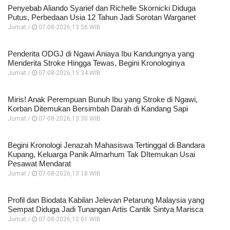
Penyebab Aliando Syarief dan Richelle Skornicki Diduga
Putus, Perbedaan Usia 12 Tahun Jadi Sorotan Warganet
Jumat /
07-08-2026,13:56 WIB
Penderita ODGJ di Ngawi Aniaya Ibu Kandungnya yang
Menderita Stroke Hingga Tewas, Begini Kronologinya
Jumat /
07-08-2026,13:34 WIB
Miris! Anak Perempuan Bunuh Ibu yang Stroke di Ngawi,
Korban Ditemukan Bersimbah Darah di Kandang Sapi
Jumat /
07-08-2026,13:30 WIB
Begini Kronologi Jenazah Mahasiswa Tertinggal di Bandara
Kupang, Keluarga Panik Almarhum Tak DItemukan Usai
Pesawat Mendarat
Jumat /
07-08-2026,13:18 WIB
Profil dan Biodata Kabilan Jelevan Petarung Malaysia yang
Sempat Diduga Jadi Tunangan Artis Cantik Sintya Marisca
Jumat /
07-08-2026,12:01 WIB