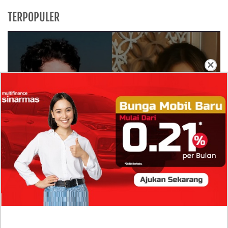
TERPOPULER
×
Isi Komentar Raisa Andriana di TikTok Mathis
Molinie Terkuak, Diduga jadi Isyarat Go
Publik?
Profil Biodata Mathis Molinié, Chef Prancis Pacar
Baru Raisa Andriana yang Kini Resmi Go Publik?
Sumber Penghasilan Asila Maisa Apa Saja? Dituding