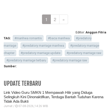
1
2
»
Editor:
Anggun Fitria
TAG:
#manhwa romantis
#baca manhwa
#predatory
marriage
#predatory marriage manhwa
#predatory marriage
chapter
#predatory marriage update
#predatory marriage raw
#predatory marriage terbaru
#predatory marriage raw
Sumber:
UPDATE TERBARU
Link Video Guru SMKN 1 Mempawah Hilir yang Diduga
Selingkuh Kini Dinonaktifkan, Terduga Bantah Tuduhan Karena
Tidak Ada Bukti
Jumat /
07-08-2026,14:26 WIB