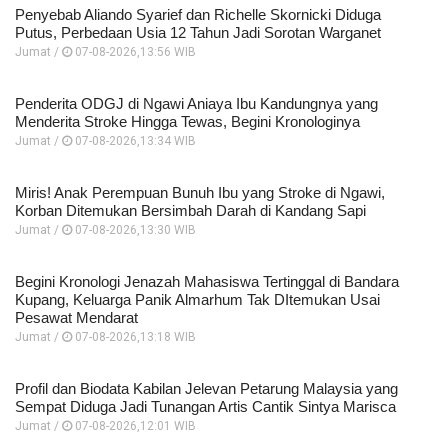
Penyebab Aliando Syarief dan Richelle Skornicki Diduga
Putus, Perbedaan Usia 12 Tahun Jadi Sorotan Warganet
Jumat /
07-08-2026,13:56 WIB
Penderita ODGJ di Ngawi Aniaya Ibu Kandungnya yang
Menderita Stroke Hingga Tewas, Begini Kronologinya
Jumat /
07-08-2026,13:34 WIB
Miris! Anak Perempuan Bunuh Ibu yang Stroke di Ngawi,
Korban Ditemukan Bersimbah Darah di Kandang Sapi
Jumat /
07-08-2026,13:30 WIB
Begini Kronologi Jenazah Mahasiswa Tertinggal di Bandara
Kupang, Keluarga Panik Almarhum Tak DItemukan Usai
Pesawat Mendarat
Jumat /
07-08-2026,13:18 WIB
Profil dan Biodata Kabilan Jelevan Petarung Malaysia yang
Sempat Diduga Jadi Tunangan Artis Cantik Sintya Marisca
Jumat /
07-08-2026,12:01 WIB