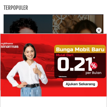
TERPOPULER
×
Isi Komentar Raisa Andriana di TikTok Mathis
Molinie Terkuak, Diduga jadi Isyarat Go
Publik?
Profil Biodata Mathis Molinié, Chef Prancis Pacar
Baru Raisa Andriana yang Kini Resmi Go Publik?
Sumber Penghasilan Asila Maisa Apa Saja? Dituding