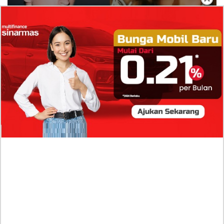
Isi Komentar Raisa Andriana di TikTok Mathis
Molinie Terkuak, Diduga jadi Isyarat Go
Publik?
Profil Biodata Mathis Molinié, Chef Prancis Pacar
Baru Raisa Andriana yang Kini Resmi Go Publik?
Sumber Penghasilan Asila Maisa Apa Saja? Dituding
Beli Barang Branded Pakai Uang Ayah yang Jadi
Wabup!
Dugaan Bullying: Siswa MTs Pati Kehilangan 2 Jari,
Intip Dua Versi Kronologinya
Isu Reshuffle Kabinet Prabowo Menguat, Faktor Ini
Diduga jadi Penentu Perubahan Pengurusan!