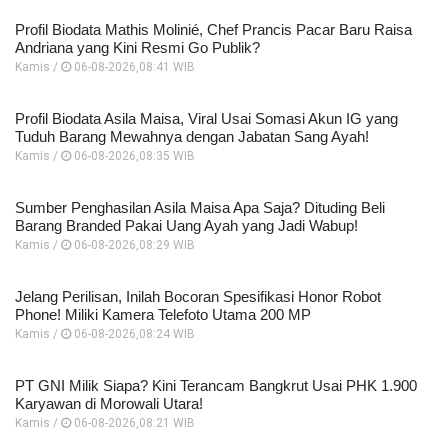
Profil Biodata Mathis Molinié, Chef Prancis Pacar Baru Raisa
Andriana yang Kini Resmi Go Publik?
Kamis /
06-08-2026,08:41 WIB
Profil Biodata Asila Maisa, Viral Usai Somasi Akun IG yang
Tuduh Barang Mewahnya dengan Jabatan Sang Ayah!
Kamis /
06-08-2026,08:35 WIB
Sumber Penghasilan Asila Maisa Apa Saja? Dituding Beli
Barang Branded Pakai Uang Ayah yang Jadi Wabup!
Kamis /
06-08-2026,08:29 WIB
Jelang Perilisan, Inilah Bocoran Spesifikasi Honor Robot
Phone! Miliki Kamera Telefoto Utama 200 MP
Kamis /
06-08-2026,08:24 WIB
PT GNI Milik Siapa? Kini Terancam Bangkrut Usai PHK 1.900
Karyawan di Morowali Utara!
Kamis /
06-08-2026,08:21 WIB