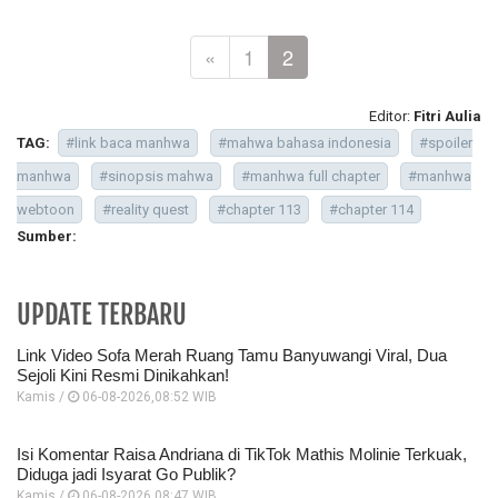
«
1
2
Editor:
Fitri Aulia
TAG:
#link baca manhwa
#mahwa bahasa indonesia
#spoiler
manhwa
#sinopsis mahwa
#manhwa full chapter
#manhwa
webtoon
#reality quest
#chapter 113
#chapter 114
Sumber:
UPDATE TERBARU
Link Video Sofa Merah Ruang Tamu Banyuwangi Viral, Dua
Sejoli Kini Resmi Dinikahkan!
Kamis /
06-08-2026,08:52 WIB
Isi Komentar Raisa Andriana di TikTok Mathis Molinie Terkuak,
Diduga jadi Isyarat Go Publik?
Kamis /
06-08-2026,08:47 WIB