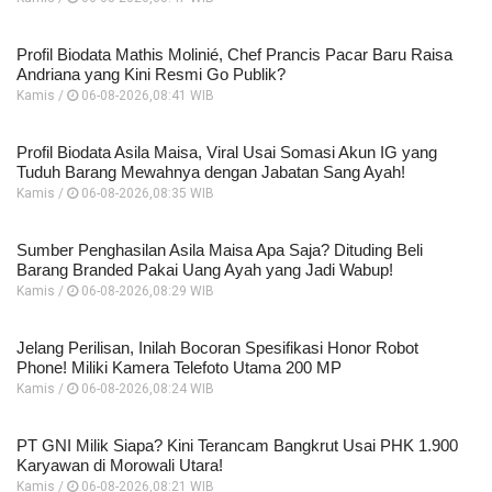
Profil Biodata Mathis Molinié, Chef Prancis Pacar Baru Raisa
Andriana yang Kini Resmi Go Publik?
Kamis /
06-08-2026,08:41 WIB
Profil Biodata Asila Maisa, Viral Usai Somasi Akun IG yang
Tuduh Barang Mewahnya dengan Jabatan Sang Ayah!
Kamis /
06-08-2026,08:35 WIB
Sumber Penghasilan Asila Maisa Apa Saja? Dituding Beli
Barang Branded Pakai Uang Ayah yang Jadi Wabup!
Kamis /
06-08-2026,08:29 WIB
Jelang Perilisan, Inilah Bocoran Spesifikasi Honor Robot
Phone! Miliki Kamera Telefoto Utama 200 MP
Kamis /
06-08-2026,08:24 WIB
PT GNI Milik Siapa? Kini Terancam Bangkrut Usai PHK 1.900
Karyawan di Morowali Utara!
Kamis /
06-08-2026,08:21 WIB