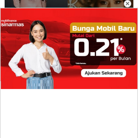
×
Isi Komentar Raisa Andriana di TikTok Mathis
Molinie Terkuak, Diduga jadi Isyarat Go
Publik?
Profil Biodata Mathis Molinié, Chef Prancis Pacar
Baru Raisa Andriana yang Kini Resmi Go Publik?
Sumber Penghasilan Asila Maisa Apa Saja? Dituding
Beli Barang Branded Pakai Uang Ayah yang Jadi
Wabup!
Dugaan Bullying: Siswa MTs Pati Kehilangan 2 Jari,
Intip Dua Versi Kronologinya
Isu Reshuffle Kabinet Prabowo Menguat, Faktor Ini