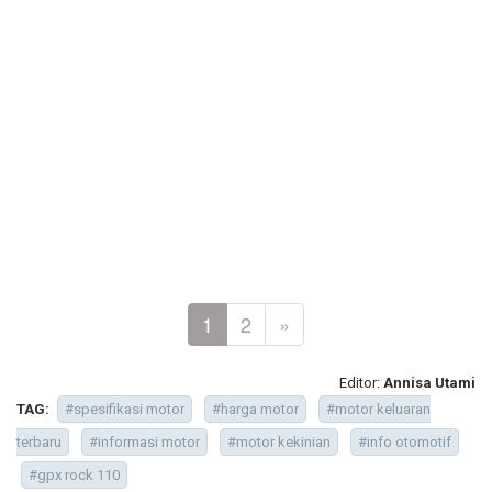
1
2
»
Editor:
Annisa Utami
TAG:
#spesifikasi motor
#harga motor
#motor keluaran
terbaru
#informasi motor
#motor kekinian
#info otomotif
#gpx rock 110