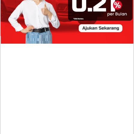
Profil Biodata Mathis Molinié, Chef Prancis Pacar
Baru Raisa Andriana yang Kini Resmi Go Publik?
Sumber Penghasilan Asila Maisa Apa Saja? Dituding
Beli Barang Branded Pakai Uang Ayah yang Jadi
Wabup!
Dugaan Bullying: Siswa MTs Pati Kehilangan 2 Jari,
Intip Dua Versi Kronologinya
Isu Reshuffle Kabinet Prabowo Menguat, Faktor Ini
Diduga jadi Penentu Perubahan Pengurusan!
Profil Harits Muhammad Albar: Suami Nabila Gardena
yang Punya Karier Mentereng Sang Ahli Keuangan di
Firma Konsultan Global
Dea Arranoya Kuliah Dimana? Pamer UKT Koas
Puluhan Juta Hingga Sering Liburan Eropa!