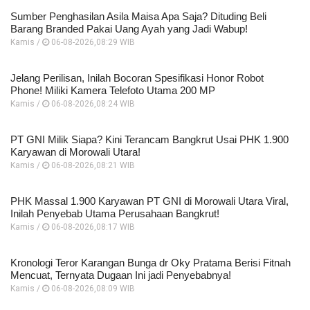
Sumber Penghasilan Asila Maisa Apa Saja? Dituding Beli
Barang Branded Pakai Uang Ayah yang Jadi Wabup!
Kamis /
06-08-2026,08:29 WIB
Jelang Perilisan, Inilah Bocoran Spesifikasi Honor Robot
Phone! Miliki Kamera Telefoto Utama 200 MP
Kamis /
06-08-2026,08:24 WIB
PT GNI Milik Siapa? Kini Terancam Bangkrut Usai PHK 1.900
Karyawan di Morowali Utara!
Kamis /
06-08-2026,08:21 WIB
PHK Massal 1.900 Karyawan PT GNI di Morowali Utara Viral,
Inilah Penyebab Utama Perusahaan Bangkrut!
Kamis /
06-08-2026,08:17 WIB
Kronologi Teror Karangan Bunga dr Oky Pratama Berisi Fitnah
Mencuat, Ternyata Dugaan Ini jadi Penyebabnya!
Kamis /
06-08-2026,08:09 WIB