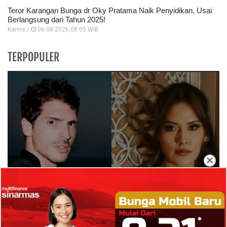
Teror Karangan Bunga dr Oky Pratama Naik Penyidikan, Usai
Berlangsung dari Tahun 2025!
Kamis /
06-08-2026,08:05 WIB
TERPOPULER
×
Isi Komentar Raisa Andriana di TikTok Mathis
Molinie Terkuak, Diduga jadi Isyarat Go
Publik?