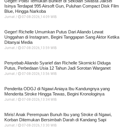
Geger! Polisi Temukan Bunker di Sekolah Swasta Jaksel
Isinya Terdapat 995 Airsoft Gun, Puluhan Compact Disk Film
Blue, Hingga Narkoba
Jumat /
07-08-2026,14:09 WIB
Geger! Richelle Umumkan Putus Dari Aliando Lewat
Unggahan di Instagram, Begini Tanggapan Sang Aktor Ketika
Ditanyai Media
Jumat /
07-08-2026,13:59 WIB
Penyebab Aliando Syarief dan Richelle Skornicki Diduga
Putus, Perbedaan Usia 12 Tahun Jadi Sorotan Warganet
Jumat /
07-08-2026,13:56 WIB
Penderita ODGJ di Ngawi Aniaya Ibu Kandungnya yang
Menderita Stroke Hingga Tewas, Begini Kronologinya
Jumat /
07-08-2026,13:34 WIB
Miris! Anak Perempuan Bunuh Ibu yang Stroke di Ngawi,
Korban Ditemukan Bersimbah Darah di Kandang Sapi
Jumat /
07-08-2026,13:30 WIB