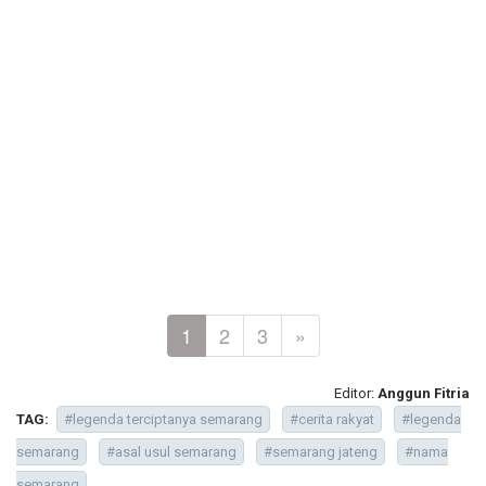
1
2
3
»
Editor:
Anggun Fitria
TAG:
#legenda terciptanya semarang
#cerita rakyat
#legenda
semarang
#asal usul semarang
#semarang jateng
#nama
semarang