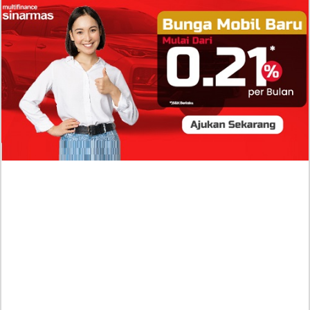
Isi Komentar Raisa Andriana di TikTok Mathis
Molinie Terkuak, Diduga jadi Isyarat Go
Publik?
Profil Biodata Mathis Molinié, Chef Prancis Pacar
Baru Raisa Andriana yang Kini Resmi Go Publik?
Sumber Penghasilan Asila Maisa Apa Saja? Dituding
Beli Barang Branded Pakai Uang Ayah yang Jadi
Wabup!
Dugaan Bullying: Siswa MTs Pati Kehilangan 2 Jari,
Intip Dua Versi Kronologinya
Isu Reshuffle Kabinet Prabowo Menguat, Faktor Ini
Diduga jadi Penentu Perubahan Pengurusan!
Profil Harits Muhammad Albar: Suami Nabila Gardena