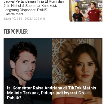
Jadwal Pertandingan Tinju El Rumi dan
Jefri Nichol di Superstar Knockout,
Langsung Disponsori RANS
Entertaiment
Sabtu /
04-11-2023,10:05 WIB
TERPOPULER
Isi Komentar Raisa Andriana di TikTok Mathis
Molinie Terkuak, Diduga jadi Isyarat Go
Publik?