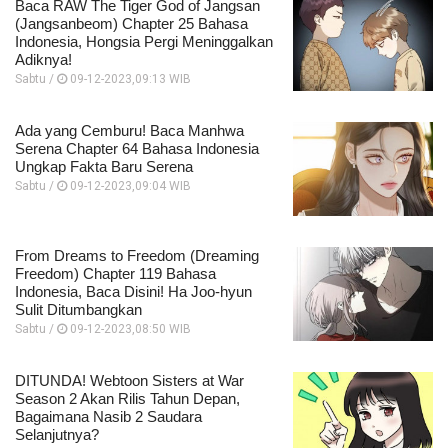
Baca RAW The Tiger God of Jangsan
(Jangsanbeom) Chapter 25 Bahasa
Indonesia, Hongsia Pergi Meninggalkan
Adiknya!
Sabtu /
09-12-2023,09:13 WIB
Ada yang Cemburu! Baca Manhwa
Serena Chapter 64 Bahasa Indonesia
Ungkap Fakta Baru Serena
Sabtu /
09-12-2023,09:04 WIB
From Dreams to Freedom (Dreaming
Freedom) Chapter 119 Bahasa
Indonesia, Baca Disini! Ha Joo-hyun
Sulit Ditumbangkan
Sabtu /
09-12-2023,08:50 WIB
DITUNDA! Webtoon Sisters at War
Season 2 Akan Rilis Tahun Depan,
Bagaimana Nasib 2 Saudara
Selanjutnya?