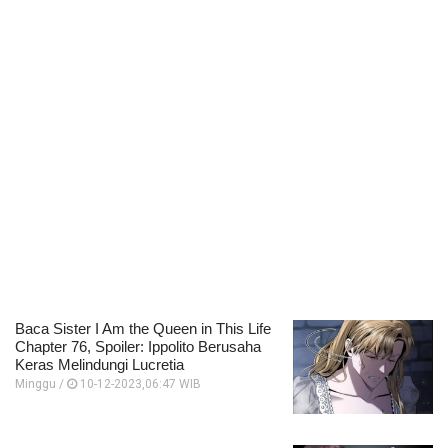
Baca Sister I Am the Queen in This Life
Chapter 76, Spoiler: Ippolito Berusaha
Keras Melindungi Lucretia
Minggu /
10-12-2023,06:47 WIB