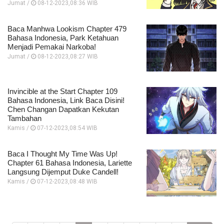
Jumat /
08-12-2023,08:36 WIB
Baca Manhwa Lookism Chapter 479
Bahasa Indonesia, Park Ketahuan
Menjadi Pemakai Narkoba!
Jumat /
08-12-2023,08:27 WIB
Invincible at the Start Chapter 109
Bahasa Indonesia, Link Baca Disini!
Chen Changan Dapatkan Kekutan
Tambahan
Kamis /
07-12-2023,08:54 WIB
Baca I Thought My Time Was Up!
Chapter 61 Bahasa Indonesia, Lariette
Langsung Dijemput Duke Candell!
Kamis /
07-12-2023,08:48 WIB