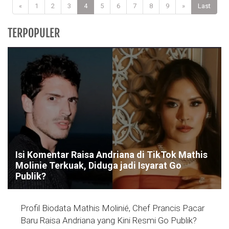
«
1
2
3
4
5
6
7
8
9
»
Last
TERPOPULER
Isi Komentar Raisa Andriana di TikTok Mathis
Molinie Terkuak, Diduga jadi Isyarat Go
Publik?
Profil Biodata Mathis Molinié, Chef Prancis Pacar
Baru Raisa Andriana yang Kini Resmi Go Publik?