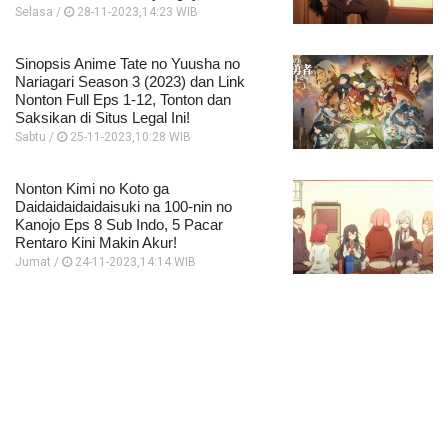
Selasa /
28-11-2023,14:23 WIB
Sinopsis Anime Tate no Yuusha no
Nariagari Season 3 (2023) dan Link
Nonton Full Eps 1-12, Tonton dan
Saksikan di Situs Legal Ini!
Sabtu /
25-11-2023,10:28 WIB
Nonton Kimi no Koto ga
Daidaidaidaidaisuki na 100-nin no
Kanojo Eps 8 Sub Indo, 5 Pacar
Rentaro Kini Makin Akur!
Jumat /
24-11-2023,14:14 WIB