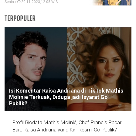
Senin /
20-11-2023,12:08 WIB
TERPOPULER
Isi Komentar Raisa Andriana di TikTok Mathis
Molinie Terkuak, Diduga jadi Isyarat Go
Publik?
Profil Biodata Mathis Molinié, Chef Prancis Pacar
Baru Raisa Andriana yang Kini Resmi Go Publik?