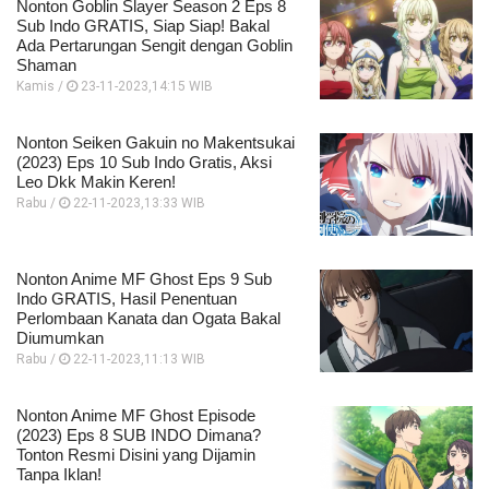
Nonton Goblin Slayer Season 2 Eps 8
Sub Indo GRATIS, Siap Siap! Bakal
Ada Pertarungan Sengit dengan Goblin
Shaman
Kamis /
23-11-2023,14:15 WIB
Nonton Seiken Gakuin no Makentsukai
(2023) Eps 10 Sub Indo Gratis, Aksi
Leo Dkk Makin Keren!
Rabu /
22-11-2023,13:33 WIB
Nonton Anime MF Ghost Eps 9 Sub
Indo GRATIS, Hasil Penentuan
Perlombaan Kanata dan Ogata Bakal
Diumumkan
Rabu /
22-11-2023,11:13 WIB
Nonton Anime MF Ghost Episode
(2023) Eps 8 SUB INDO Dimana?
Tonton Resmi Disini yang Dijamin
Tanpa Iklan!